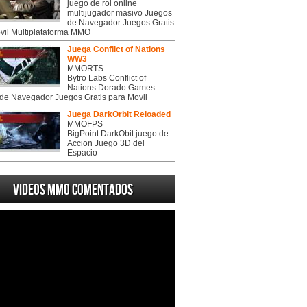
juego de rol online
multijugador masivo Juegos
de Navegador Juegos Gratis
vil Multiplataforma MMO
Juega Conflict of Nations
WW3
MMORTS
Bytro Labs Conflict of
Nations Dorado Games
de Navegador Juegos Gratis para Movil
Juega DarkOrbit Reloaded
MMOFPS
BigPoint DarkObit juego de
Accion Juego 3D del
Espacio
Videos MMO Comentados