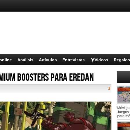
online
Análisis
Artículos
Entrevistas
Vídeos
Regalos
mium Boosters para Eredan
3
Móvil j
Juegos 
para mó