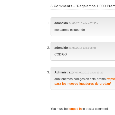
3 Comments
- "Regalamos 1,000 Prem
adonaldo
24/08/2015 a las 07:35 -
me parese estupendo
adonaldo
24/08/2015 a las 08:06 -
CODIGO
Administrator
07/09/2015 a las 15:25 -
aun tenemos codigos en esta promo
http:
para-los-nuevos-jugadores-de-eredan/
You must be
logged in
to post a comment.