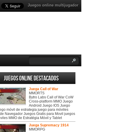
Juegos online multijugador
Juegos online destacados
Juega Call of War
MMORTS
Bytro Labs Call of War CoW
Cross-platform MMO Juego
Android Juego IOS Juego
uego móvil de estrategia juego para móviles
de Navegador Juegos Gratis para Movil juegos
viles MMO de Estratégia Móvil y Tablet
Juega Supremacy 1914
MMORPG