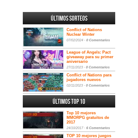
Últimos sorteos
Conflict of Nations
Nuclear Winter
07/02/2024 -
0 Comentarios
League of Angels: Pact
giveaway para su primer
aniversario
27/11/2023 -
0 Comentarios
Conflict of Nations para
jugadores nuevos
02/11/2023 -
0 Comentarios
Últimos Top 10
Top 10 mejores
MMORPG gratuitos de
2017
24/10/2017 -
6 Comentarios
TOP 10 mejores juegos