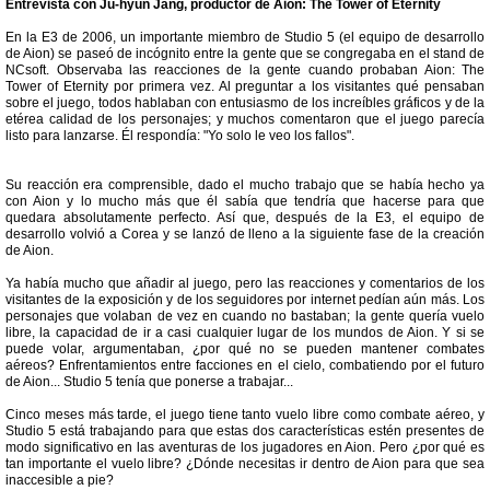
Entrevista con Ju-hyun Jang, productor de Aion: The Tower of Eternity
En la E3 de 2006, un importante miembro de Studio 5 (el equipo de desarrollo
de Aion) se paseó de incógnito entre la gente que se congregaba en el stand de
NCsoft. Observaba las reacciones de la gente cuando probaban Aion: The
Tower of Eternity por primera vez. Al preguntar a los visitantes qué pensaban
sobre el juego, todos hablaban con entusiasmo de los increíbles gráficos y de la
etérea calidad de los personajes; y muchos comentaron que el juego parecía
listo para lanzarse. Él respondía: "Yo solo le veo los fallos".
Su reacción era comprensible, dado el mucho trabajo que se había hecho ya
con Aion y lo mucho más que él sabía que tendría que hacerse para que
quedara absolutamente perfecto. Así que, después de la E3, el equipo de
desarrollo volvió a Corea y se lanzó de lleno a la siguiente fase de la creación
de Aion.
Ya había mucho que añadir al juego, pero las reacciones y comentarios de los
visitantes de la exposición y de los seguidores por internet pedían aún más. Los
personajes que volaban de vez en cuando no bastaban; la gente quería vuelo
libre, la capacidad de ir a casi cualquier lugar de los mundos de Aion. Y si se
puede volar, argumentaban, ¿por qué no se pueden mantener combates
aéreos? Enfrentamientos entre facciones en el cielo, combatiendo por el futuro
de Aion... Studio 5 tenía que ponerse a trabajar...
Cinco meses más tarde, el juego tiene tanto vuelo libre como combate aéreo, y
Studio 5 está trabajando para que estas dos características estén presentes de
modo significativo en las aventuras de los jugadores en Aion. Pero ¿por qué es
tan importante el vuelo libre? ¿Dónde necesitas ir dentro de Aion para que sea
inaccesible a pie?