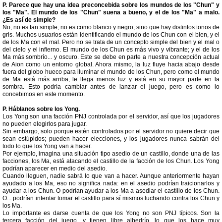
P. Parece que hay una idea preconcebida sobre los mundos de los "Chun" y
los "Ma". El mundo de los "Chun" suena a bueno, y el de los "Ma" a malo.
¿Es así de simple?
No, no es tan simple; no es como blanco y negro, sino que hay distintos tonos de
gris. Muchos usuarios están identificando el mundo de los Chun con el bien, y el
de los Ma con el mal. Pero no se trata de un concepto simple del bien y el mal o
del cielo y el infierno. El mundo de los Chun es más vivo y vibrante; y el de los
Ma más sombrío... y oscuro.
Este se debe en parte a nuestra concepción actual
de Aion como un entorno global. Ahora mismo, la luz fluye hacia abajo desde
fuera del globo hueco para iluminar el mundo de los Chun, pero como el mundo
de Ma está más arriba, le llega menos luz y está en su mayor parte en la
sombra. Esto podría cambiar antes de lanzar el juego, pero es como lo
concebimos en este momento.
P. Háblanos sobre los Yong.
Los Yong son una facción PNJ controlada por el servidor, así que los jugadores
no pueden elegirlos para jugar.
Sin embargo, solo porque estén controlados por el servidor no quiere decir que
sean estúpidos; pueden hacer elecciones, y los jugadores nunca sabrán del
todo lo que los Yong van a hacer.
Por ejemplo, imagina una situación tipo asedio de un castillo, donde una de las
facciones, los Ma, está atacando el castillo de la facción de los Chun. Los Yong
podrían aparecer en medio del asedio.
Cuando lleguen, nadie sabrá lo que van a hacer. Aunque anteriormente hayan
ayudado a los Ma, eso no significa nada: en el asedio podrían traicionarlos y
ayudar a los Chun. O podrían ayudar a los Ma a asediar el castillo de los Chun.
O... podrían intentar tomar el castillo para sí mismos luchando contra los Chun y
los Ma.
Lo importante es darse cuenta de que los Yong no son PNJ típicos. Son la
tercera facción del juego, y tienen libre albedrío, lo que los hace muy