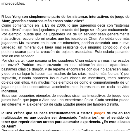
impredecibles.
P. Los Yong son simplemente parte de los sistemas interactivos de juego de
Aion; ¿podrías contarnos más cosas sobre ellos?
Como comentamos en la E3 de 2006, lo que queremos decir con "sistemas
interactivos" es que los jugadores y el mundo del juego se influyen mutuamente.
Por ejemplo, puede que los jugadores Ma de un servidor sean generalmente
más activos recogiendo minerales que los jugadores Chun. A medida que más
jugadores Ma excaven en busca de minerales, podrían descubrir una nueva
variedad, un mineral que fuera más resistente que ninguno conocido, y que
pudiera usarse para la creación de objetos especiales. Esto estaría pasando
solo en ese servidor.
Por otra parte, ¿qué pasaría si los jugadores Chun estuvieran más interesados
en cazar? Podrían estar cazando en una ubicación donde aparecieran
bastantes crías de dragón, y de repente encontrarse con que no aparecen más,
y que en su lugar lo hacen ¡las madres de las crías, mucho más fuertes! Y, por
supuesto, cuando aparecen las nuevas clases de monstruos, traen nuevos
objetos con ellos. Hay muchísimos ejemplos de cómo el comportamiento de un
jugador puede desencadenar acontecimientos interesantes en cada servidor
individual.
Estos son pequeños ejemplos de nuestros sistemas interactivos de juego, que
juntos harán que jugar a Aion sea una experiencia única. Cada servidor puede
ser diferente, y la experiencia de cada jugador puede ser también distinta.
P. Una crítica que se hace frecuentemente a ciertos
juegos
de rol en red
multijugador es que pueden ser demasiado "rutinarios", en el sentido de
tener que repetir ciertas tareas para acumular experiencia. ¿Es este el caso
de Aion?
Durante el desarrollo nos centramos en no añadir "rutinas basadas en números"