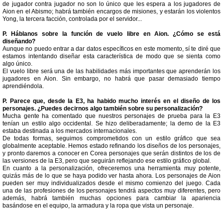
de jugador contra jugador no son lo único que les espera a los jugadores de
Aion en el Abismo; habrá también encargos de misiones, y estarán los violentos
Yong, la tercera facción, controlada por el servidor...
P. Háblanos sobre la función de vuelo libre en Aion. ¿Cómo se está
diseñando?
Aunque no puedo entrar a dar datos específicos en este momento, sí te diré que
estamos intentando diseñar esta característica de modo que se sienta como
algo único.
El vuelo libre será una de las habilidades más importantes que aprenderán los
jugadores en Aion. Sin embargo, no habrá que pasar demasiado tiempo
aprendiéndola.
P. Parece que, desde la E3, ha habido mucho interés en el diseño de los
personajes. ¿Puedes decirnos algo también sobre su personalización?
Mucha gente ha comentado que nuestros personajes de prueba para la E3
tenían un estilo algo occidental. Se hizo deliberadamente; la demo de la E3
estaba destinada a los mercados internacionales.
De todas formas, seguimos comprometidos con un estilo gráfico que sea
globalmente aceptable. Hemos estado refinando los diseños de los personajes,
y pronto daremos a conocer en Corea personajes que serán distintos de los de
las versiones de la E3, pero que seguirán reflejando ese estilo gráfico global.
En cuanto a la personalización, ofreceremos una herramienta muy potente,
quizás más de lo que se haya podido ver hasta ahora.
Los personajes de Aion
pueden ser muy individualizados desde el mismo comienzo del juego. Cada
una de las profesiones de los personajes tendrá aspectos muy diferentes, pero
además, habrá también muchas opciones para cambiar la apariencia
basándose en el equipo, la armadura y la ropa que vista un personaje.