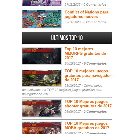
27/11/2023 -
0 Comentarios
Conflict of Nations para
jugadores nuevos
02/11/2023 -
0 Comentarios
Últimos Top 10
Top 10 mejores
MMORPG gratuitos de
2017
24/10/2017 -
6 Comentarios
TOP 10 mejores juegos
gratuitos para navegador
de 2017
23/10/2017 -
Comentarios
desactivados
en TOP 10 mejores juegos gratuitos para
navegador de 2017
TOP 10 Mejores juegos
shooter gratuitos de 2017
26/09/2017 -
2 Comentarios
TOP 10 Mejores juegos
MOBA gratuitos de 2017
20/09/2017 -
4 Comentarios