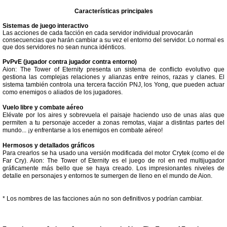
Características principales
Sistemas de juego interactivo
Las acciones de cada facción en cada servidor individual provocarán
consecuencias que harán cambiar a su vez el entorno del servidor. Lo normal es
que dos servidores no sean nunca idénticos.
PvPvE (jugador contra jugador contra entorno)
Aion: The Tower of Eternity presenta un sistema de conflicto evolutivo que
gestiona las complejas relaciones y alianzas entre reinos, razas y clanes. El
sistema también controla una tercera facción PNJ, los Yong, que pueden actuar
como enemigos o aliados de los jugadores.
Vuelo libre y combate aéreo
Elévate por los aires y sobrevuela el paisaje haciendo uso de unas alas que
permiten a tu personaje acceder a zonas remotas, viajar a distintas partes del
mundo... ¡y enfrentarse a los enemigos en combate aéreo!
Hermosos y detallados gráficos
Para crearlos se ha usado una versión modificada del motor Crytek (como el de
Far Cry). Aion: The Tower of Eternity es el juego de rol en red multijugador
gráficamente más bello que se haya creado. Los impresionantes niveles de
detalle en personajes y entornos te sumergen de lleno en el mundo de Aion.
* Los nombres de las facciones aún no son definitivos y podrían cambiar.