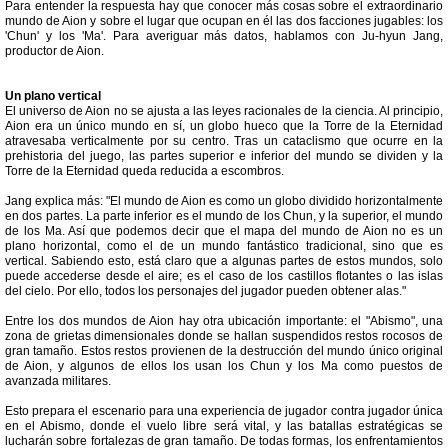
Para entender la respuesta hay que conocer más cosas sobre el extraordinario
mundo de Aion y sobre el lugar que ocupan en él las dos facciones jugables: los
'Chun' y los 'Ma'. Para averiguar más datos, hablamos con Ju-hyun Jang,
productor de Aion.
Un plano vertical
El universo de Aion no se ajusta a las leyes racionales de la ciencia. Al principio,
Aion era un único mundo en sí, un globo hueco que la Torre de la Eternidad
atravesaba verticalmente por su centro. Tras un cataclismo que ocurre en la
prehistoria del juego, las partes superior e inferior del mundo se dividen y la
Torre de la Eternidad queda reducida a escombros.
Jang explica más: "El mundo de Aion es como un globo dividido horizontalmente
en dos partes. La parte inferior es el mundo de los Chun, y la superior, el mundo
de los Ma. Así que podemos decir que el mapa del mundo de Aion no es un
plano horizontal, como el de un mundo fantástico tradicional, sino que es
vertical. Sabiendo esto, está claro que a algunas partes de estos mundos, solo
puede accederse desde el aire; es el caso de los castillos flotantes o las islas
del cielo. Por ello, todos los personajes del jugador pueden obtener alas."
Entre los dos mundos de Aion hay otra ubicación importante: el "Abismo", una
zona de grietas dimensionales donde se hallan suspendidos restos rocosos de
gran tamaño. Estos restos provienen de la destrucción del mundo único original
de Aion, y algunos de ellos los usan los Chun y los Ma como puestos de
avanzada militares.
Esto prepara el escenario para una experiencia de jugador contra jugador única
en el Abismo, donde el vuelo libre será vital, y las batallas estratégicas se
lucharán sobre fortalezas de gran tamaño. De todas formas, los enfrentamientos