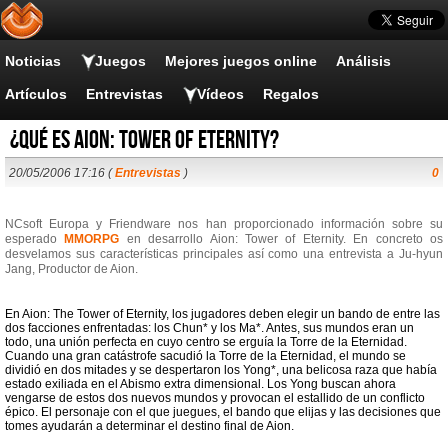
Noticias
Juegos
Mejores juegos online
Análisis
Artículos
Entrevistas
Vídeos
Regalos
¿Qué es Aion: Tower of Eternity?
20/05/2006 17:16 (
Entrevistas
)
0
NCsoft Europa y Friendware nos han proporcionado información sobre su
esperado
MMORPG
en desarrollo Aion: Tower of Eternity. En concreto os
desvelamos sus características principales así como una entrevista a Ju-hyun
Jang, Productor de Aion.
En Aion: The Tower of Eternity, los jugadores deben elegir un bando de entre las
dos facciones enfrentadas: los Chun* y los Ma*. Antes, sus mundos eran un
todo, una unión perfecta en cuyo centro se erguía la Torre de la Eternidad.
Cuando una gran catástrofe sacudió la Torre de la Eternidad, el mundo se
dividió en dos mitades y se despertaron los Yong*, una belicosa raza que había
estado exiliada en el Abismo extra dimensional. Los Yong buscan ahora
vengarse de estos dos nuevos mundos y provocan el estallido de un conflicto
épico. El personaje con el que juegues, el bando que elijas y las decisiones que
tomes ayudarán a determinar el destino final de Aion.