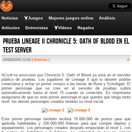
Noticias
Juegos
Mejores juegos online
Análisis
Artículos
Entrevistas
Vídeos
Regalos
Prueba Lineage II Chronicle 5: Oath of Blood en el
test server
20/08/2006 23:00 (
Noticias
)
0
Chronicle 5:
Oath of Blood ya está en el servidor
NCsoft ha anunciado que
público de pruebas.
Los jugadores de Lineage II que lo deseen podrán
conectarse
y echar un primer vistazo a las tierras de Rune y Schuttgart.
El
primer personaje que se cree en el servidor de pruebas subirá
automáticamente hasta el nivel 75 cuando os conectéis.
Es importante
asegurarse de que es este primer personaje el que queréis que tenga tanto
nivel,
l
os demás personajes creados tendrán su nivel inicial.
Este primer personaje también recibirá 76.000.000 de puntos para que
aprenda habilidades y 100.000.000 Adenas para que compre objetos y
equipamiento.
Los personajes creados después empezarán el nivel 1, con