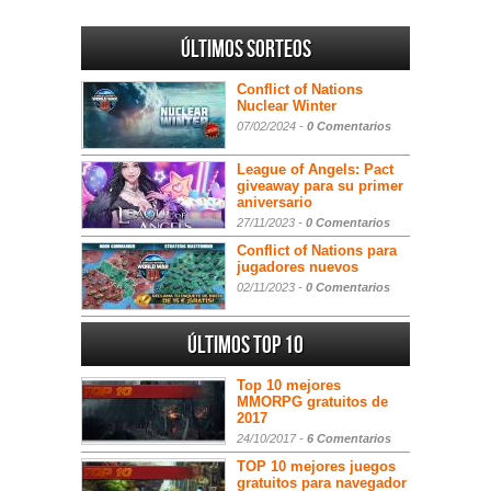
Últimos sorteos
Conflict of Nations
Nuclear Winter
07/02/2024 -
0 Comentarios
League of Angels: Pact
giveaway para su primer
aniversario
27/11/2023 -
0 Comentarios
Conflict of Nations para
jugadores nuevos
02/11/2023 -
0 Comentarios
Últimos Top 10
Top 10 mejores
MMORPG gratuitos de
2017
24/10/2017 -
6 Comentarios
TOP 10 mejores juegos
gratuitos para navegador