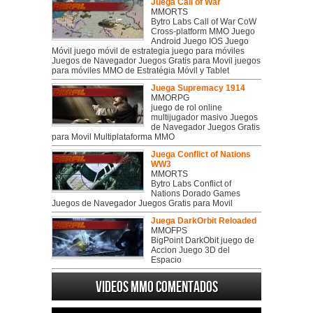
Juega Call of War
MMORTS
Bytro Labs Call of War CoW
Cross-platform MMO Juego
Android Juego IOS Juego
Móvil juego móvil de estrategia juego para móviles
Juegos de Navegador Juegos Gratis para Movil juegos
para móviles MMO de Estratégia Móvil y Tablet
Juega Supremacy 1914
MMORPG
juego de rol online
multijugador masivo Juegos
de Navegador Juegos Gratis
para Movil Multiplataforma MMO
Juega Conflict of Nations
WW3
MMORTS
Bytro Labs Conflict of
Nations Dorado Games
Juegos de Navegador Juegos Gratis para Movil
Juega DarkOrbit Reloaded
MMOFPS
BigPoint DarkObit juego de
Accion Juego 3D del
Espacio
Videos MMO Comentados