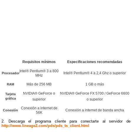
Requisitos mínimos
Especificaciones recomendadas
Intel® Pentium® 3 a 800
Intel® Pentium® 4 a 2,4 Ghz o superior
Procesador
MHz
Más de 256 MB
1 GB o más
RAM
NVIDIA® GeForce o
NVIDIA® GeForce FX 5700 / GeForce 6600
Tarjeta
gráfica
superior
o superior
Conexión a internet de
Conexión a internet de banda ancha
Conexión
56K
2.
Descarga el programa cliente para conectarte al servidor de
http://www.lineage2.com/pds/pds_ts_client.html