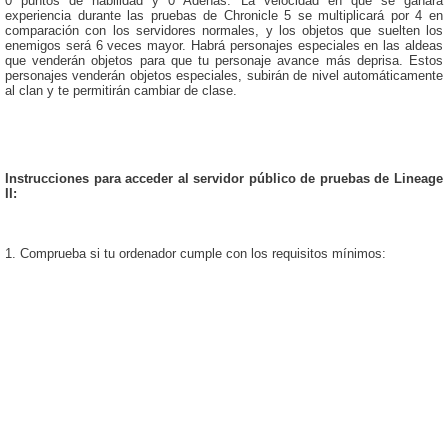
0 puntos de habilidad y 0 Adenas.
La velocidad en que se ganará
experiencia durante las pruebas de Chronicle 5 se multiplicará por 4 en
comparación con los servidores normales, y los objetos que suelten los
enemigos será 6 veces mayor.
Habrá personajes especiales en las aldeas
que venderán objetos para que tu personaje avance más deprisa.
Estos
personajes venderán objetos especiales, subirán de nivel automáticamente
al clan y te permitirán cambiar de clase.
Instrucciones para acceder al servidor público de pruebas de Lineage
II:
1.
Comprueba si tu ordenador cumple con los requisitos mínimos: