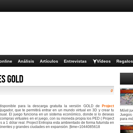
online
Análisis
Artículos
Entrevistas
Vídeos
Regalos
es GOLD
0
a disponible para la descarga gratuita la versión GOLD de
Project
ijugador, que te permitirá entrar en un mundo virtual en 3D y crear tu
Móvil j
sual. El juego funciona en un sistema económico, donde si lo deseas
Juegos 
as compras virtuales en el juego, con su moneda propia los PED ( Project
para mó
s a 1 dólar real. Project Entropia esta ambientado de forma futurista en
tinentes y grandes ciudades en expansión. [time=1044085618