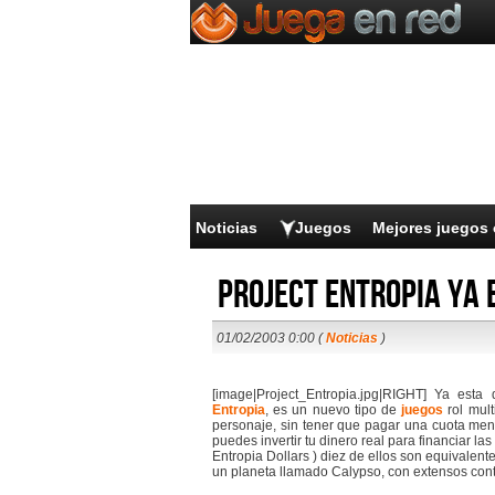
Noticias
Juegos
Mejores juegos 
Project Entropia ya 
01/02/2003 0:00 (
Noticias
)
[image|Project_Entropia.jpg|RIGHT] Ya est
Entropia
, es un nuevo tipo de
juegos
rol mult
personaje, sin tener que pagar una cuota men
puedes invertir tu dinero real para financiar l
Entropia Dollars ) diez de ellos son equivalente
un planeta llamado Calypso, con extensos con