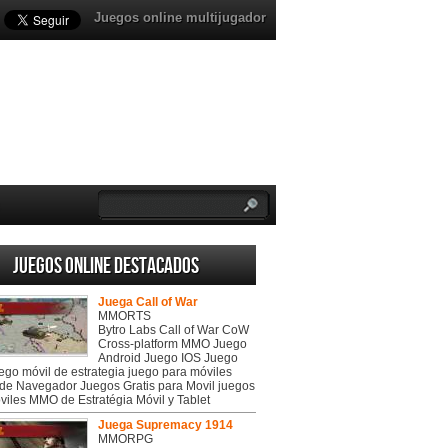
Juegos online multijugador
Juegos online destacados
Juega Call of War
MMORTS
Bytro Labs Call of War CoW
Cross-platform MMO Juego
Android Juego IOS Juego
uego móvil de estrategia juego para móviles
de Navegador Juegos Gratis para Movil juegos
viles MMO de Estratégia Móvil y Tablet
Juega Supremacy 1914
MMORPG