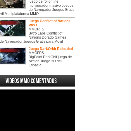
juego de rol online
multijugador masivo Juegos
de Navegador Juegos Gratis
vil Multiplataforma MMO
Juega Conflict of Nations
WW3
MMORTS
Bytro Labs Conflict of
Nations Dorado Games
de Navegador Juegos Gratis para Movil
Juega DarkOrbit Reloaded
MMOFPS
BigPoint DarkObit juego de
Accion Juego 3D del
Espacio
Videos MMO Comentados