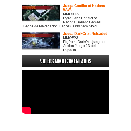
Juega Conflict of Nations
WW3
MMORTS
Bytro Labs Conflict of
Nations Dorado Games
Juegos de Navegador Juegos Gratis para Movil
Juega DarkOrbit Reloaded
MMOFPS
BigPoint DarkObit juego de
Accion Juego 3D del
Espacio
Videos MMO Comentados