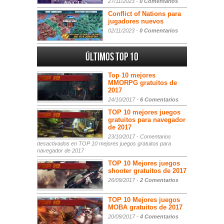
27/11/2023 -
0 Comentarios
Conflict of Nations para
jugadores nuevos
02/11/2023 -
0 Comentarios
Últimos Top 10
Top 10 mejores
MMORPG gratuitos de
2017
24/10/2017 -
6 Comentarios
TOP 10 mejores juegos
gratuitos para navegador
de 2017
23/10/2017 -
Comentarios
desactivados
en TOP 10 mejores juegos gratuitos para
navegador de 2017
TOP 10 Mejores juegos
shooter gratuitos de 2017
26/09/2017 -
2 Comentarios
TOP 10 Mejores juegos
MOBA gratuitos de 2017
20/09/2017 -
4 Comentarios