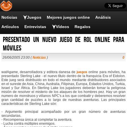
Noticias
Juegos
Mejores juegos online
Análisis
Artículos
Entrevistas
Vídeos
Regalos
Presentado un nuevo juego de rol online para
móviles
26/06/2005 23:00 (
Noticias
)
0
watAgame, desarrolladora y editora danesa de
juegos
online para móviles, ha
presentado Sterling Lake - el nuevo título dentro de la franquicia Era of Eidolon.
Este jueg será distribuido en todo el mundo mediante distribuidores asociados
en el sureste de Asia, China, Australia, Filipinas, Europa, Estados Unidos, Turkia,
Israel y Sur África. En Sterling Lake los jugadores deberán tomar la peligrosa
misión de resolver el misterio de los ataques de los hombres pez. Hay un gran
numero de monstruos y villanos NPC's a los que combatir y deberemos resolver
gran cantidad de puzzles a lo largo de nuestras aventuras. Las principales
características de Sterling Lake són:
- Argumento principal acompañado por un gran número de aventuras
secundarias.
- Recompensa única al completar la aventura.
- Lucha contra múltiples enemigos.