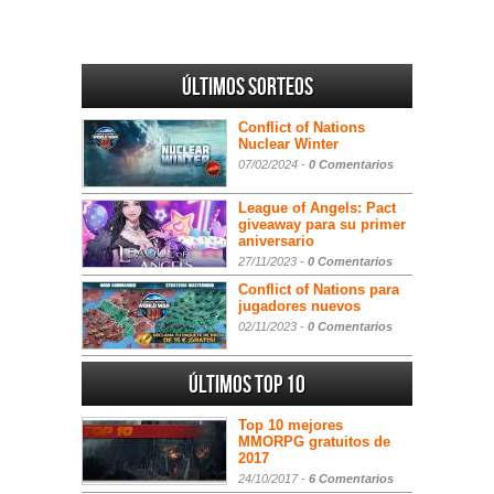
Últimos sorteos
Conflict of Nations
Nuclear Winter
07/02/2024 -
0 Comentarios
League of Angels: Pact
giveaway para su primer
aniversario
27/11/2023 -
0 Comentarios
Conflict of Nations para
jugadores nuevos
02/11/2023 -
0 Comentarios
Últimos Top 10
Top 10 mejores
MMORPG gratuitos de
2017
24/10/2017 -
6 Comentarios