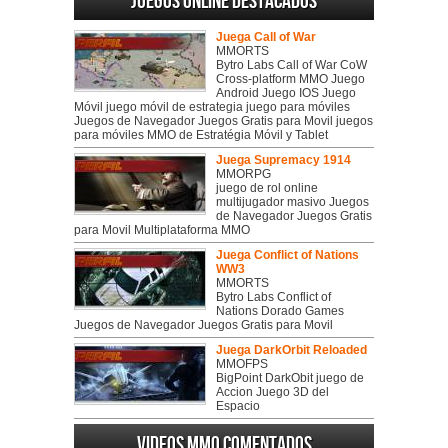
Juegos online destacados
Juega Call of War
MMORTS
Bytro Labs Call of War CoW
Cross-platform MMO Juego
Android Juego IOS Juego
Móvil juego móvil de estrategia juego para móviles
Juegos de Navegador Juegos Gratis para Movil juegos
para móviles MMO de Estratégia Móvil y Tablet
Juega Supremacy 1914
MMORPG
juego de rol online
multijugador masivo Juegos
de Navegador Juegos Gratis
para Movil Multiplataforma MMO
Juega Conflict of Nations
WW3
MMORTS
Bytro Labs Conflict of
Nations Dorado Games
Juegos de Navegador Juegos Gratis para Movil
Juega DarkOrbit Reloaded
MMOFPS
BigPoint DarkObit juego de
Accion Juego 3D del
Espacio
Videos MMO Comentados