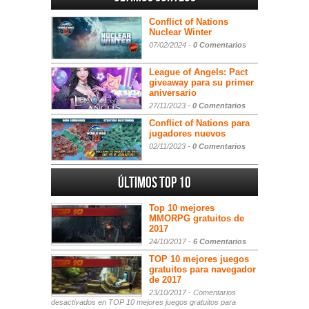
Conflict of Nations
Nuclear Winter
07/02/2024 -
0 Comentarios
League of Angels: Pact
giveaway para su primer
aniversario
27/11/2023 -
0 Comentarios
Conflict of Nations para
jugadores nuevos
02/11/2023 -
0 Comentarios
Últimos Top 10
Top 10 mejores
MMORPG gratuitos de
2017
24/10/2017 -
6 Comentarios
TOP 10 mejores juegos
gratuitos para navegador
de 2017
23/10/2017 -
Comentarios
desactivados
en TOP 10 mejores juegos gratuitos para