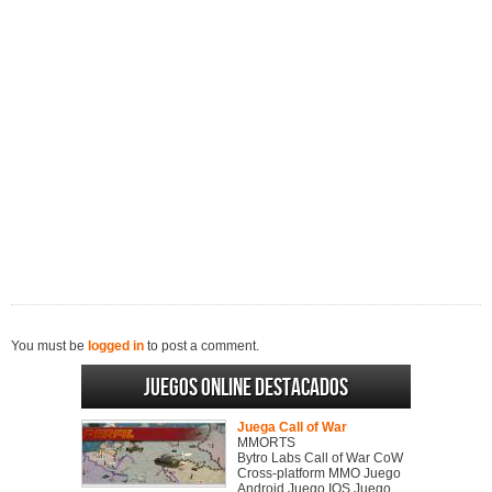
You must be
logged in
to post a comment.
Juegos online destacados
Juega Call of War
MMORTS
Bytro Labs Call of War CoW
Cross-platform MMO Juego
Android Juego IOS Juego