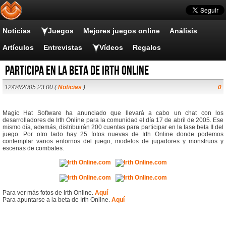
Noticias
Juegos
Mejores juegos online
Análisis
Artículos
Entrevistas
Vídeos
Regalos
Participa en la beta de Irth Online
12/04/2005 23:00 (
Noticias
)
0
Magic Hat Software ha anunciado que llevará a cabo un chat con los
desarrolladores de Irth Online para la comunidad el día 17 de abril de 2005. Ese
mismo día, además, distribuirán 200 cuentas para participar en la fase beta II del
juego. Por otro lado hay 25 fotos nuevas de Irth Online donde podemos
contemplar varios entornos del juego, modelos de jugadores y monstruos y
escenas de combates.
Para ver más fotos de Irth Online.
Aquí
Para apuntarse a la beta de Irth Online.
Aquí