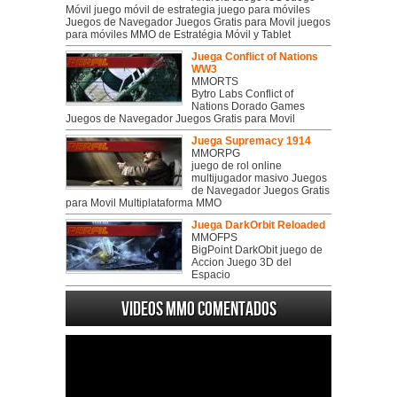
Móvil juego móvil de estrategia juego para móviles
Juegos de Navegador Juegos Gratis para Movil juegos
para móviles MMO de Estratégia Móvil y Tablet
Juega Conflict of Nations
WW3
MMORTS
Bytro Labs Conflict of
Nations Dorado Games
Juegos de Navegador Juegos Gratis para Movil
Juega Supremacy 1914
MMORPG
juego de rol online
multijugador masivo Juegos
de Navegador Juegos Gratis
para Movil Multiplataforma MMO
Juega DarkOrbit Reloaded
MMOFPS
BigPoint DarkObit juego de
Accion Juego 3D del
Espacio
Videos MMO Comentados