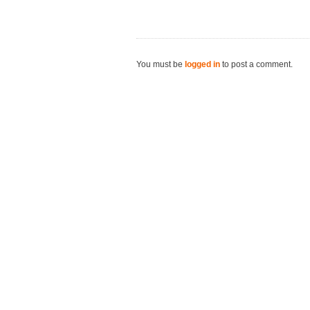
You must be
logged in
to post a comment.