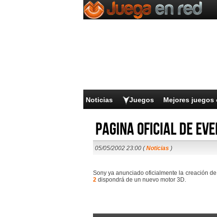
Noticias
Juegos
Mejores juegos 
Pagina oficial de Eve
05/05/2002 23:00 (
Noticias
)
Sony ya anunciado oficialmente la creación de
2
dispondrá de un nuevo motor 3D.