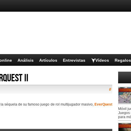
online
Análisis
Artículos
Entrevistas
Vídeos
Regalos
rQuest II
0
 la séquela de su famoso juego de rol multijugador masivo,
EverQuest
Móvil j
Juegos 
para mó