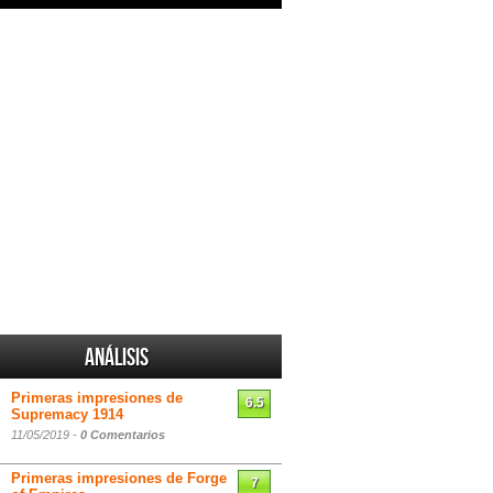
Análisis
Primeras impresiones de
6.5
Supremacy 1914
11/05/2019 -
0 Comentarios
Primeras impresiones de Forge
7