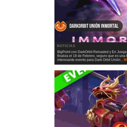
DarkOrbit Unión inmortal
NOTICIAS
BigPoint con DarkOrbit Reloaded y En Juega
finaliza el 18 de Febrero, seguro que es una 
interesante evento para Dark Orbit Unión...
M