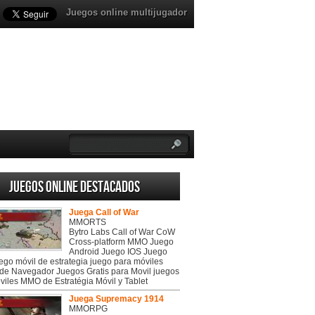
Juegos online multijugador
Juegos online destacados
Juega Call of War
MMORTS
Bytro Labs Call of War CoW
Cross-platform MMO Juego
Android Juego IOS Juego
uego móvil de estrategia juego para móviles
de Navegador Juegos Gratis para Movil juegos
viles MMO de Estratégia Móvil y Tablet
Juega Supremacy 1914
MMORPG