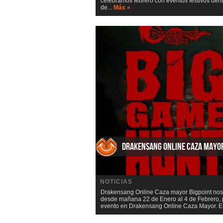
celebramos febrero con eventos festivos dentr
de...
Más »
Drakensang Online Caza mayo
NOTICIAS
Drakensang Online Caza mayor Bigpoint nos
desde mañana 22 de Enero al 4 de Febrero,
evento en Drakensang Online Caza Mayor. El