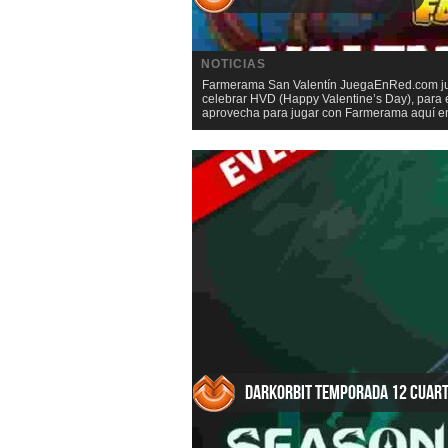
NOTICIAS
Farmerama San Valentín JuegaEnRed.com jun
celebrar HVD (Happy Valentine’s Day), para 
aprovecha para jugar con Farmerama aquí en
DarkOrbit Temporada 12 Cuar