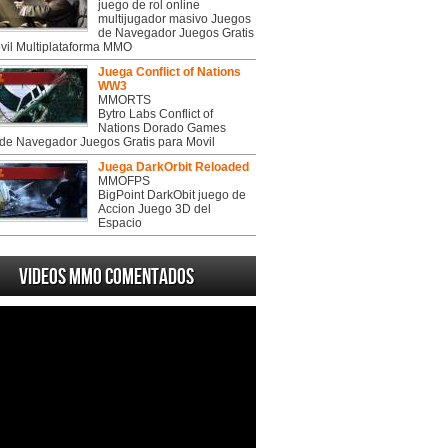
juego de rol online
multijugador masivo Juegos
de Navegador Juegos Gratis
vil Multiplataforma MMO
Juega Conflict of Nations
WW3
MMORTS
Bytro Labs Conflict of
Nations Dorado Games
de Navegador Juegos Gratis para Movil
Juega DarkOrbit Reloaded
MMOFPS
BigPoint DarkObit juego de
Accion Juego 3D del
Espacio
Videos MMO Comentados