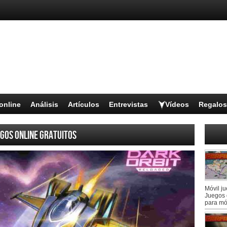
online
Análisis
Artículos
Entrevistas
Vídeos
Regalos
gos online gratuitos
Móvil j
Juegos 
para mó