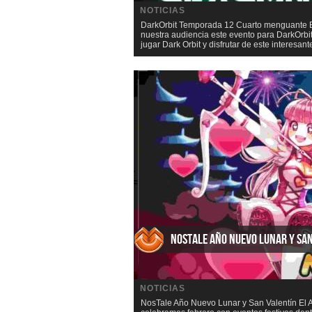
NOTICIAS
DarkOrbit Temporada 12 Cuarto menguante B
nuestra audiencia este evento para DarkOrbit
jugar Dark Orbit y disfrutar de este interesante
NosTale Año Nuevo Lunar y Sa
NOTICIAS
NosTale Año Nuevo Lunar y San Valentín El A