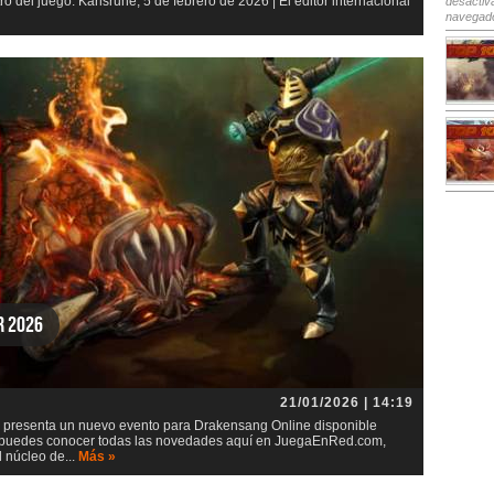
o del juego. Karlsruhe, 5 de febrero de 2026 | El editor internacional
desactiv
navegad
r 2026
21/01/2026 | 14:19
 presenta un nuevo evento para Drakensang Online disponible
 puedes conocer todas las novedades aquí en JuegaEnRed.com,
 núcleo de...
Más »