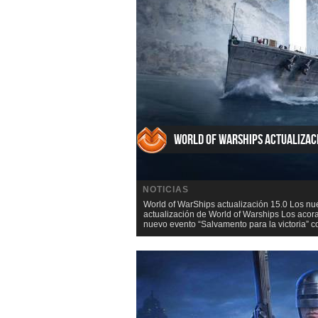
World of WarShips actualizac
NOTICIAS
World of WarShips actualización 15.0 Los nu
actualización de World of Warships Los aco
nuevo evento “Salvamento para la victoria” c