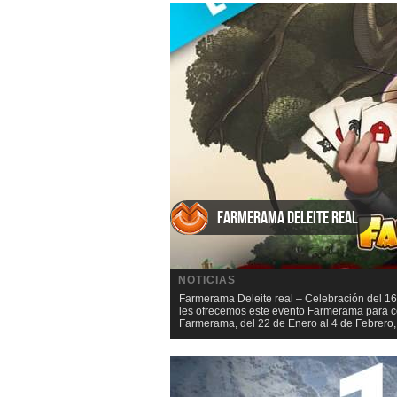
Farmerama Deleite real
NOTICIAS
Farmerama Deleite real – Celebración del
les ofrecemos este evento Farmerama para ce
Farmerama, del 22 de Enero al 4 de Febrero,.