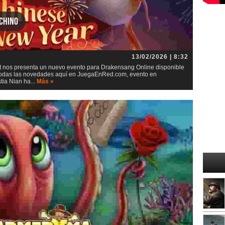
chino
13/02/2026 | 8:32
 nos presenta un nuevo evento para Drakensang Online disponible
 todas las novedades aquí en JuegaEnRed.com, evento en
ia Nian ha...
Más »