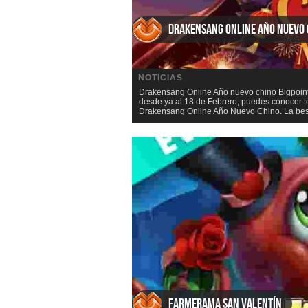
Drakensang Online Año nuevo 
NOTICIAS
Drakensang Online Año nuevo chino Bigpoint
desde ya al 18 de Febrero, puedes conocer
Drakensang Online Año Nuevo Chino. La best
Farmerama San Valentín