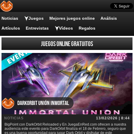
Noticias
Juegos
Mejores juegos online
Análisis
Artículos
Entrevistas
Vídeos
Regalos
Juegos online gratuitos
DarkOrbit Unión inmortal
NOTICIAS
13/02/2026 | 8:44
BigPoint con DarkOrbit Reloaded y En JuegaEnRed.com ofrecen a nuestra
audiencia este evento para DarkOrbit finaliza el 18 de Febrero, seguro que
es una buena oportunidad para jugar Dark Orbit y disfrutar de este