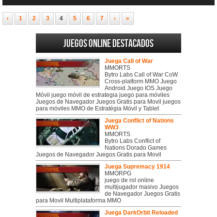
‹
1
2
3
4
5
6
7
›
»
Juegos online destacados
Juega Call of War
MMORTS
Bytro Labs Call of War CoW
Cross-platform MMO Juego
Android Juego IOS Juego
Móvil juego móvil de estrategia juego para móviles
Juegos de Navegador Juegos Gratis para Movil juegos
para móviles MMO de Estratégia Móvil y Tablet
Juega Conflict of Nations
WW3
MMORTS
Bytro Labs Conflict of
Nations Dorado Games
Juegos de Navegador Juegos Gratis para Movil
Juega Supremacy 1914
MMORPG
juego de rol online
multijugador masivo Juegos
de Navegador Juegos Gratis
para Movil Multiplataforma MMO
Juega DarkOrbit Reloaded