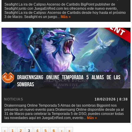
Seafight La ira de Calipso Ascenso de Caribdis BigPoint publisher de
Seafight junto con JuegaEnRed.com les ofrecemos este nuevo evento,
Seafight La ira de Calipso: Ascenso de Caribdis desde hoy hasta el próximo
3 de Marzo. Seafight es un juego...
Más »
Drakennsang Online Temporada 5 Almas de las
sombras
NOTICIAS
18/02/2026 | 8:38
Drakennsang Online Temporada 5 Almas de las sombras Bigpoint nos
presenta un nuevo evento para Drakensang Online disponible desde ya al
31 de Marzo para celebrar la Temporada 5 de DSO, puedes conocer todas
las novedades aquí en JuegaEnRed.com, evento...
Más »
‹
1
2
3
4
5
6
›
»