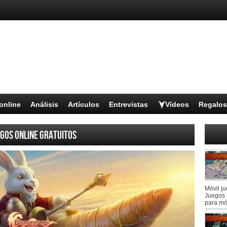
online
Análisis
Artículos
Entrevistas
Vídeos
Regalos
gos online gratuitos
Móvil j
Juegos 
para mó