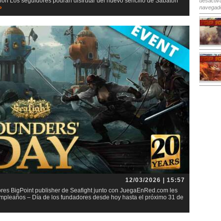
ión Los seguidores podrán disfrutar del nuevo sencillo de Sabaton
desactiv
»
navegad
12/03/2026 | 15:57
res BigPoint publisher de Seafight junto con JuegaEnRed.com les
umpleaños – Día de los fundadores desde hoy hasta el próximo 31 de