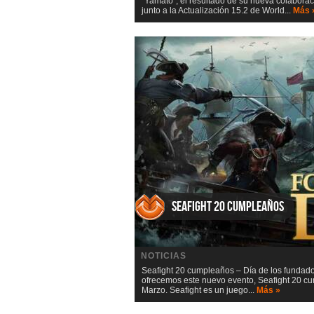
“Yamato”, el resultado de su nueva colaborac
junto a la Actualización 15.2 de World...
Más 
Seafight 20 cumpleaños
NOTICIAS
Seafight 20 cumpleaños – Día de los fundado
ofrecemos este nuevo evento, Seafight 20 c
Marzo. Seafight es un juego...
Más »