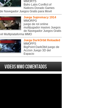
MMORTS
Bytro Labs Conflict of
Nations Dorado Games
de Navegador Juegos Gratis para Movil
Juega Supremacy 1914
MMORPG
juego de rol online
multijugador masivo Juegos
de Navegador Juegos Gratis
vil Multiplataforma MMO
Juega DarkOrbit Reloaded
MMOFPS
BigPoint DarkObit juego de
Accion Juego 3D del
Espacio
Videos MMO Comentados