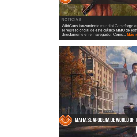
NOTICIAS
WildGuns lanzamiento mundial Gameforge anu
el regreso oficial de este clásico MMO de es
directamente en el navegador. Como...
Más 
Mafia se apodera de World of 