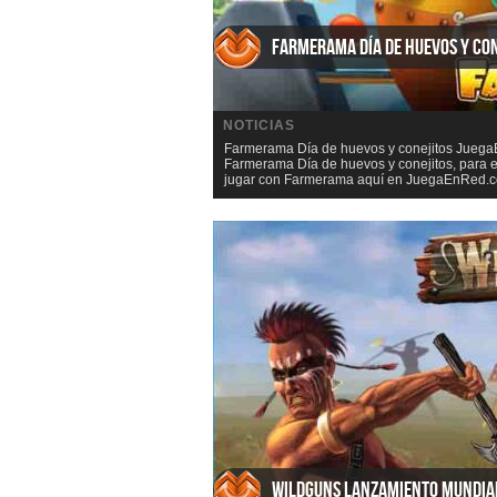
Farmerama Día de huevos y con
NOTICIAS
Farmerama Día de huevos y conejitos JuegaE
Farmerama Día de huevos y conejitos, para 
jugar con Farmerama aquí en JuegaEnRed.co
WildGuns lanzamiento mundia