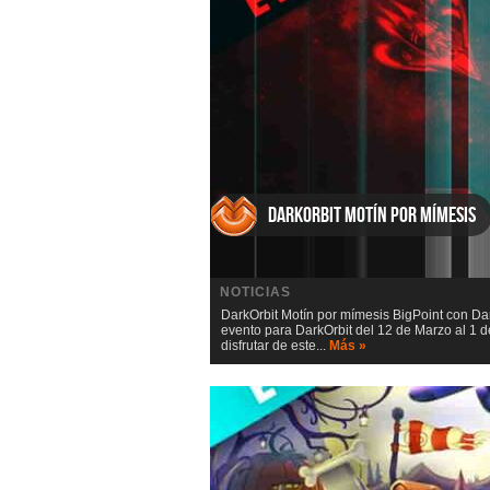
DarkOrbit Motín por mímesis
NOTICIAS
DarkOrbit Motín por mímesis BigPoint con D
evento para DarkOrbit del 12 de Marzo al 1 d
disfrutar de este...
Más »