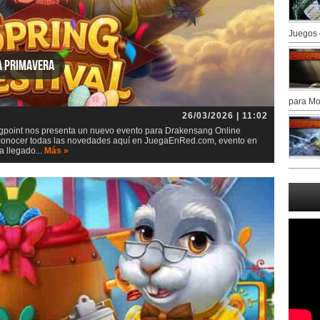
Juegos 
a primavera
para Mo
26/03/2026 | 11:02
igpoint nos presenta un nuevo evento para Drakensang Online
s conocer todas las novedades aquí en JuegaEnRed.com, evento en
a llegado...
Más »