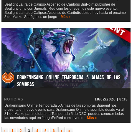
Seafight La ira de Calipso Ascenso de Caribdis BigPoint publisher de
Seafight junto con JuegaEnRed.com les ofrecemos este nuevo evento,
Seafight La ira de Calipso: Ascenso de Caribdis desde hoy hasta el próximo
3 de Marzo. Seafight es un juego...
Más »
Drakennsang Online Temporada 5 Almas de las
sombras
NOTICIAS
18/02/2026 | 8:38
Drakennsang Online Temporada 5 Almas de las sombras Bigpoint nos
presenta un nuevo evento para Drakensang Online disponible desde ya al
31 de Marzo para celebrar la Temporada 5 de DSO, puedes conocer todas
las novedades aquí en JuegaEnRed.com, evento...
Más »
‹
1
2
3
4
5
6
›
»