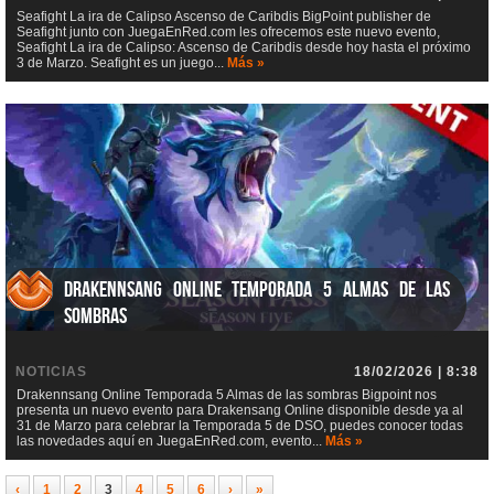
Seafight La ira de Calipso Ascenso de Caribdis BigPoint publisher de
Seafight junto con JuegaEnRed.com les ofrecemos este nuevo evento,
Seafight La ira de Calipso: Ascenso de Caribdis desde hoy hasta el próximo
3 de Marzo. Seafight es un juego...
Más »
Drakennsang Online Temporada 5 Almas de las
sombras
NOTICIAS
18/02/2026 | 8:38
Drakennsang Online Temporada 5 Almas de las sombras Bigpoint nos
presenta un nuevo evento para Drakensang Online disponible desde ya al
31 de Marzo para celebrar la Temporada 5 de DSO, puedes conocer todas
las novedades aquí en JuegaEnRed.com, evento...
Más »
‹
1
2
3
4
5
6
›
»