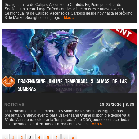
Seafight La ira de Calipso Ascenso de Caribdis BigPoint publisher de
Seafight junto con JuegaEnRed.com les ofrecemos este nuevo evento,
Seafight La ira de Calipso: Ascenso de Caribdis desde hoy hasta el próximo
3 de Marzo. Seafight es un juego...
Más »
Drakennsang Online Temporada 5 Almas de las
sombras
NOTICIAS
18/02/2026 | 8:38
Drakennsang Online Temporada 5 Almas de las sombras Bigpoint nos
presenta un nuevo evento para Drakensang Online disponible desde ya al
31 de Marzo para celebrar la Temporada 5 de DSO, puedes conocer todas
las novedades aquí en JuegaEnRed.com, evento...
Más »
‹
1
2
3
4
5
6
›
»