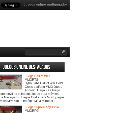
Juegos online multijugador
Juegos online destacados
Juega Call of War
MMORTS
Bytro Labs Call of War CoW
Cross-platform MMO Juego
Android Juego IOS Juego
uego móvil de estrategia juego para móviles
de Navegador Juegos Gratis para Movil juegos
viles MMO de Estratégia Móvil y Tablet
Juega Supremacy 1914
MMORPG