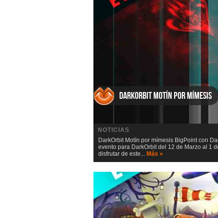
DarkOrbit Motín por mímesis
NOTICIAS
DarkOrbit Motín por mímesis BigPoint con D
evento para DarkOrbit del 12 de Marzo al 1 d
disfrutar de este...
Más »