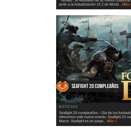
“Yamato”, el resultado de su nueva colaborac
junto a la Actualización 15.2 de World...
Más 
Seafight 20 cumpleaños
NOTICIAS
Seafight 20 cumpleaños – Día de los fundado
ofrecemos este nuevo evento, Seafight 20 c
Marzo. Seafight es un juego...
Más »