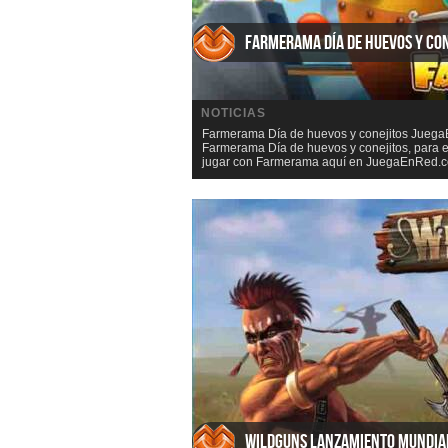
Farmerama Día de huevos y con
NOTICIAS
Farmerama Día de huevos y conejitos JuegaE
Farmerama Día de huevos y conejitos, para 
jugar con Farmerama aquí en JuegaEnRed.co
WildGuns lanzamiento mundia