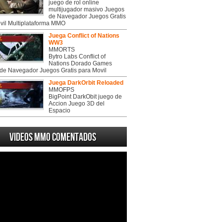
juego de rol online
multijugador masivo Juegos
de Navegador Juegos Gratis
vil Multiplataforma MMO
Juega Conflict of Nations
WW3
MMORTS
Bytro Labs Conflict of
Nations Dorado Games
de Navegador Juegos Gratis para Movil
Juega DarkOrbit Reloaded
MMOFPS
BigPoint DarkObit juego de
Accion Juego 3D del
Espacio
Videos MMO Comentados