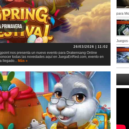
para Mo
a primavera
Juegos 
26/03/2026 | 11:02
igpoint nos presenta un nuevo evento para Drakensang Online
s conocer todas las novedades aquí en JuegaEnRed.com, evento en
a llegado...
Más »