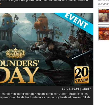
ión Los seguidores podrán disfrutar del nuevo sencillo de Sabaton
desactiv
»
navegad
12/03/2026 | 15:57
res BigPoint publisher de Seafight junto con JuegaEnRed.com les
umpleaños – Día de los fundadores desde hoy hasta el próximo 31 de