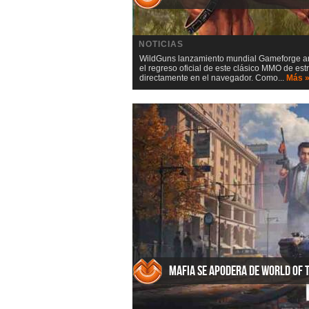
NOTICIAS
WildGuns lanzamiento mundial Gameforge anu
el regreso oficial de este clásico MMO de es
directamente en el navegador. Como...
Más 
Mafia se apodera de World of 