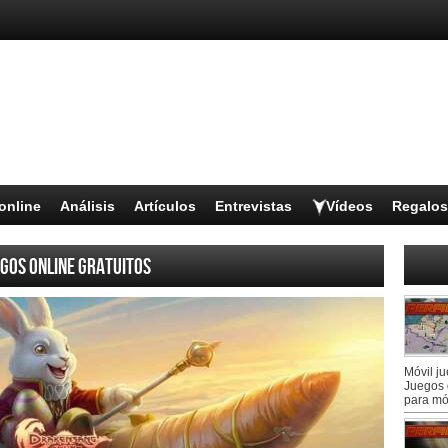
online
Análisis
Artículos
Entrevistas
Vídeos
Regalos
gos online gratuitos
Móvil j
Juegos 
para mó