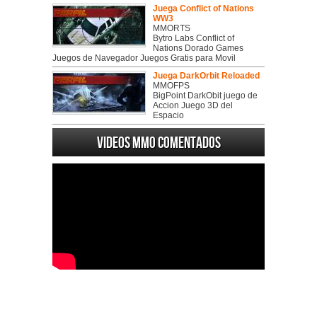
Juega Conflict of Nations
WW3
MMORTS
Bytro Labs Conflict of
Nations Dorado Games
Juegos de Navegador Juegos Gratis para Movil
Juega DarkOrbit Reloaded
MMOFPS
BigPoint DarkObit juego de
Accion Juego 3D del
Espacio
Videos MMO Comentados