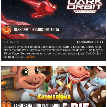
DarkOrbit Un caos Protegita
NOTICIAS
14/05/2026 | 7:51
DarkOrbit Un caos Protegita BigPoint con DarkOrbit y En JuegaEnRed.com
ofrecen a nuestra audiencia este evento para DarkOrbit desde 15 de Mayo al
29 de Mayo. Seguro que es una buena oportunidad para jugar Dark Orbit y
disfrutar de este...
Más »
Farmerama Como pan comido