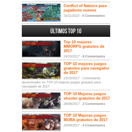
Conflict of Nations para
jugadores nuevos
02/11/2023 -
0 Comentarios
Últimos Top 10
Top 10 mejores
MMORPG gratuitos de
2017
24/10/2017 -
6 Comentarios
TOP 10 mejores juegos
gratuitos para navegador
de 2017
23/10/2017 -
Comentarios
desactivados
en TOP 10 mejores juegos gratuitos para
navegador de 2017
TOP 10 Mejores juegos
shooter gratuitos de 2017
26/09/2017 -
2 Comentarios
TOP 10 Mejores juegos
MOBA gratuitos de 2017
20/09/2017 -
4 Comentarios