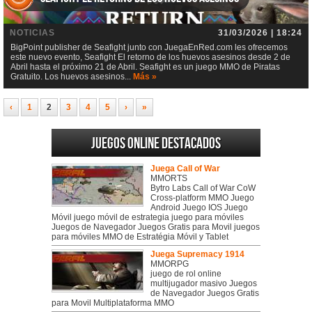
NOTICIAS
31/03/2026 | 18:24
BigPoint publisher de Seafight junto con JuegaEnRed.com les ofrecemos
este nuevo evento, Seafight El retorno de los huevos asesinos desde 2 de
Abril hasta el próximo 21 de Abril. Seafight es un juego MMO de Piratas
Gratuito. Los huevos asesinos...
Más »
‹
1
2
3
4
5
›
»
Juegos online destacados
Juega Call of War
MMORTS
Bytro Labs Call of War CoW
Cross-platform MMO Juego
Android Juego IOS Juego
Móvil juego móvil de estrategia juego para móviles
Juegos de Navegador Juegos Gratis para Movil juegos
para móviles MMO de Estratégia Móvil y Tablet
Juega Supremacy 1914
MMORPG
juego de rol online
multijugador masivo Juegos
de Navegador Juegos Gratis
para Movil Multiplataforma MMO