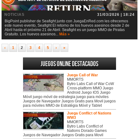
NOTICIAS
31/03/2026 | 18:24
BigPoint publisher de Seafight junto con JuegaEnRed.com les ofrecemos
este nuevo evento, Seafight El retorno de los huevos asesinos desde 2 de
Abril hasta el próximo 21 de Abril. Seafight es un juego MMO de Piratas
Gratuito. Los huevos asesinos...
Más »
‹
1
2
3
4
5
›
»
Juegos online destacados
Juega Call of War
MMORTS
Bytro Labs Call of War CoW
Cross-platform MMO Juego
Android Juego IOS Juego
Móvil juego móvil de estrategia juego para móviles
Juegos de Navegador Juegos Gratis para Movil juegos
para móviles MMO de Estratégia Móvil y Tablet
Juega Conflict of Nations
WW3
MMORTS
Bytro Labs Conflict of
Nations Dorado Games
Juegos de Navegador Juegos Gratis para Movil