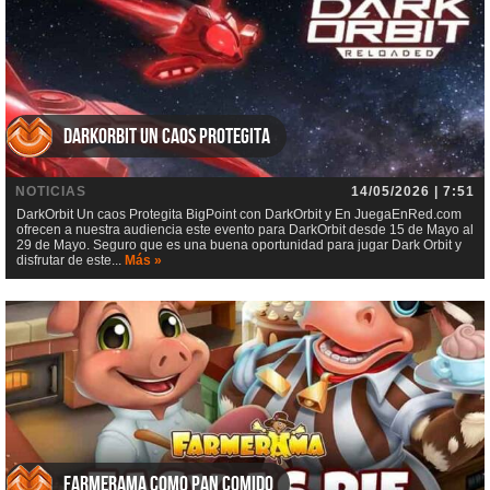
DarkOrbit Un caos Protegita
NOTICIAS
14/05/2026 | 7:51
DarkOrbit Un caos Protegita BigPoint con DarkOrbit y En JuegaEnRed.com
ofrecen a nuestra audiencia este evento para DarkOrbit desde 15 de Mayo al
29 de Mayo. Seguro que es una buena oportunidad para jugar Dark Orbit y
disfrutar de este...
Más »
Farmerama Como pan comido