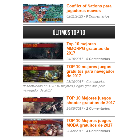
Conflict of Nations para
jugadores nuevos
02/11/2023 -
0 Comentarios
Últimos Top 10
Top 10 mejores
MMORPG gratuitos de
2017
24/10/2017 -
6 Comentarios
TOP 10 mejores juegos
gratuitos para navegador
de 2017
23/10/2017 -
Comentarios
desactivados
en TOP 10 mejores juegos gratuitos para
navegador de 2017
TOP 10 Mejores juegos
shooter gratuitos de 2017
26/09/2017 -
2 Comentarios
TOP 10 Mejores juegos
MOBA gratuitos de 2017
20/09/2017 -
4 Comentarios