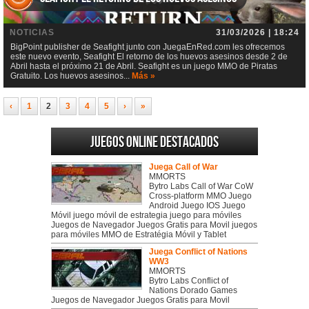
NOTICIAS
31/03/2026 | 18:24
BigPoint publisher de Seafight junto con JuegaEnRed.com les ofrecemos
este nuevo evento, Seafight El retorno de los huevos asesinos desde 2 de
Abril hasta el próximo 21 de Abril. Seafight es un juego MMO de Piratas
Gratuito. Los huevos asesinos...
Más »
‹
1
2
3
4
5
›
»
Juegos online destacados
Juega Call of War
MMORTS
Bytro Labs Call of War CoW
Cross-platform MMO Juego
Android Juego IOS Juego
Móvil juego móvil de estrategia juego para móviles
Juegos de Navegador Juegos Gratis para Movil juegos
para móviles MMO de Estratégia Móvil y Tablet
Juega Conflict of Nations
WW3
MMORTS
Bytro Labs Conflict of
Nations Dorado Games
Juegos de Navegador Juegos Gratis para Movil