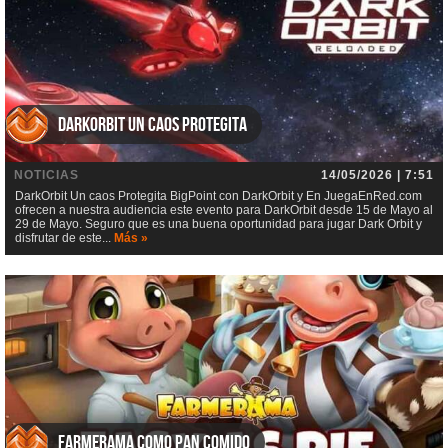
DarkOrbit Un caos Protegita
NOTICIAS
14/05/2026 | 7:51
DarkOrbit Un caos Protegita BigPoint con DarkOrbit y En JuegaEnRed.com
ofrecen a nuestra audiencia este evento para DarkOrbit desde 15 de Mayo al
29 de Mayo. Seguro que es una buena oportunidad para jugar Dark Orbit y
disfrutar de este...
Más »
Farmerama Como pan comido