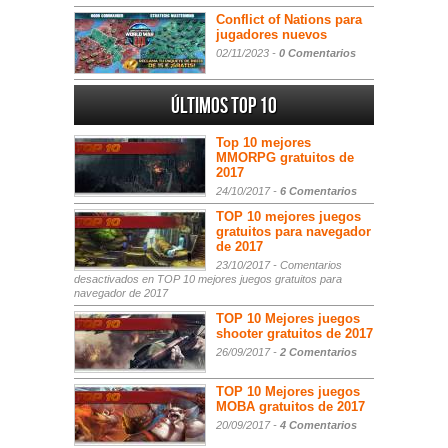
Conflict of Nations para
jugadores nuevos
02/11/2023 -
0 Comentarios
Últimos Top 10
Top 10 mejores
MMORPG gratuitos de
2017
24/10/2017 -
6 Comentarios
TOP 10 mejores juegos
gratuitos para navegador
de 2017
23/10/2017 -
Comentarios
desactivados
en TOP 10 mejores juegos gratuitos para
navegador de 2017
TOP 10 Mejores juegos
shooter gratuitos de 2017
26/09/2017 -
2 Comentarios
TOP 10 Mejores juegos
MOBA gratuitos de 2017
20/09/2017 -
4 Comentarios