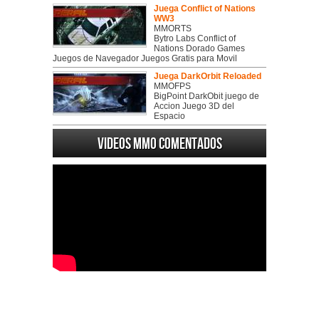
Juega Conflict of Nations
WW3
MMORTS
Bytro Labs Conflict of
Nations Dorado Games
Juegos de Navegador Juegos Gratis para Movil
Juega DarkOrbit Reloaded
MMOFPS
BigPoint DarkObit juego de
Accion Juego 3D del
Espacio
Videos MMO Comentados