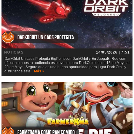
DarkOrbit Un caos Protegita
NOTICIAS
14/05/2026 | 7:51
DarkOrbit Un caos Protegita BigPoint con DarkOrbit y En JuegaEnRed.com
ofrecen a nuestra audiencia este evento para DarkOrbit desde 15 de Mayo al
29 de Mayo. Seguro que es una buena oportunidad para jugar Dark Orbit y
disfrutar de este...
Más »
Farmerama Como pan comido