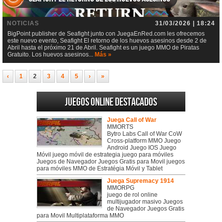
NOTICIAS
31/03/2026 | 18:24
BigPoint publisher de Seafight junto con JuegaEnRed.com les ofrecemos
este nuevo evento, Seafight El retorno de los huevos asesinos desde 2 de
Abril hasta el próximo 21 de Abril. Seafight es un juego MMO de Piratas
Gratuito. Los huevos asesinos...
Más »
‹
1
2
3
4
5
›
»
Juegos online destacados
Juega Call of War
MMORTS
Bytro Labs Call of War CoW
Cross-platform MMO Juego
Android Juego IOS Juego
Móvil juego móvil de estrategia juego para móviles
Juegos de Navegador Juegos Gratis para Movil juegos
para móviles MMO de Estratégia Móvil y Tablet
Juega Supremacy 1914
MMORPG
juego de rol online
multijugador masivo Juegos
de Navegador Juegos Gratis
para Movil Multiplataforma MMO