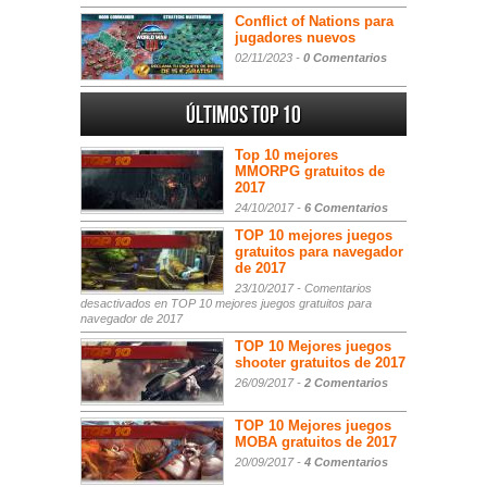
Conflict of Nations para
jugadores nuevos
02/11/2023 -
0 Comentarios
Últimos Top 10
Top 10 mejores
MMORPG gratuitos de
2017
24/10/2017 -
6 Comentarios
TOP 10 mejores juegos
gratuitos para navegador
de 2017
23/10/2017 -
Comentarios
desactivados
en TOP 10 mejores juegos gratuitos para
navegador de 2017
TOP 10 Mejores juegos
shooter gratuitos de 2017
26/09/2017 -
2 Comentarios
TOP 10 Mejores juegos
MOBA gratuitos de 2017
20/09/2017 -
4 Comentarios