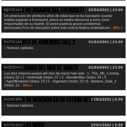
Se suicida un jugador del Everquest
NOTICIAS
02/04/2002 | 23:00
Un americano de veintiuno años de edad que se ha suicidado cuando
estaba jugando a Everquest, ahora su madre denuncia a sony como
responsable de su muerte. El joven padecía graves problemas
personales.Foro de discusión sobre esta noticia.Noticia ampliada en...
Más »
Screenshots de Asherons Call 2
NOTICIAS
01/04/2002 | 23:00
– Nuevas capturas.
Los resultados del mes de marzo
NOTICIAS
01/04/2002 | 23:00
Los diez mejores juegos del mes de marzo han sido : 1 -.The_4th_Coming
(Votos: 62 ) 2 -.Helbreath (Votos: 37 ) 3 -.MonsterWar (Votos: 24 ) 4
-.AgeOfEmpires (Votos: 23 ) 5 -.Argentum (Votos: 22 ) 6 -.Baldurs_Gate_II
(Votos: 22...
Más »
Pantallas de Neocron en su estado Beta
NOTICIAS
27/03/2002 | 0:00
– Nuevas capturas.
Añadidos los Muds
NOTICIAS
25/03/2002 | 0:00