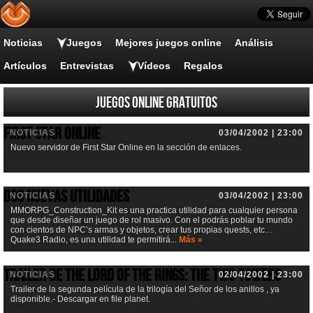
Noticias
Juegos
Mejores juegos online
Análisis
Artículos
Entrevistas
Vídeos
Regalos
Juegos online gratuitos
First Star Online
NOTICIAS
03/04/2002 | 23:00
Nuevo servidor de First Star Online en la sección de enlaces.
Dos nuevas utilidades
NOTICIAS
03/04/2002 | 23:00
MMORPG_Construction_Kit es una practica utilidad para cualquier persona
que desde diseñar un juego de rol masivo. Con el podrás poblar tu mundo
con cientos de NPC’s armas y objetos, crear tus propias quests, etc…
Quake3 Radio, es una utilidad te permitirá...
Más »
Trailer de The Lord of the Rings: The Two Towers
NOTICIAS
02/04/2002 | 23:00
Trailer de la segunda película de la trilogía del Señor de los anillos , ya
disponible.- Descargar en file planet.