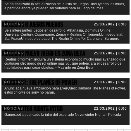
Se ha finalizado la actualización de la lista de juegos , incluyendo los muds,
a partir de ahora ya pueden ser votados para el juego del mes.
Añadimos 8 juegos nuevos
NOTICIAS
25/03/2002 | 0:00
Seis interesantes juegos en desarrollo: Athanasia, Dominus Online,
Universal Century, Cosm-game, Zenrai y Realms Of Torment.Un juego trial:
StarPeaceUn juego de pago: The Realm OnlinePor Caronte el Barquero
Añadimos nuevo juego en Zona Beta
NOTICIAS
25/03/2002 | 0:00
Realms of torment incluirá un sistema económico mucho mas avanzado que
cualquier otro juego de rol online masivo , que potenciara el desarrollo de
habilidades para crear objetos. – Mas info en Zona Beta
EverQuest: The Planes of Power
NOTICIAS
23/03/2002 | 0:00
Anunciada nueva ampliación para EverQuest, llamada The Planes of Power,
estos chic@s de sony no paran.
Neverwinter Nights Intro
NOTICIAS
22/03/2002 | 0:00
Gamespot a publicado la intro del esperado Neverwinter Nights– Pelicula