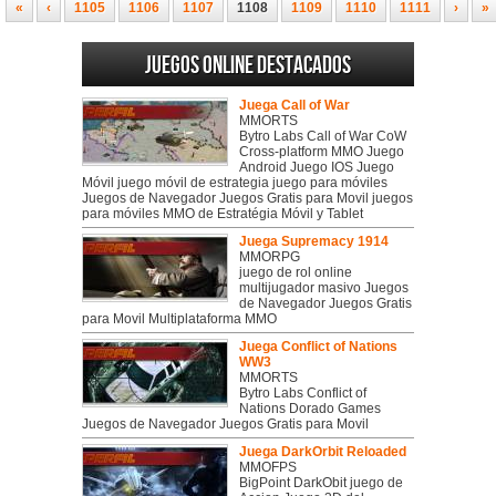
«
‹
1105
1106
1107
1108
1109
1110
1111
›
»
Juegos online destacados
Juega Call of War
MMORTS
Bytro Labs Call of War CoW
Cross-platform MMO Juego
Android Juego IOS Juego
Móvil juego móvil de estrategia juego para móviles
Juegos de Navegador Juegos Gratis para Movil juegos
para móviles MMO de Estratégia Móvil y Tablet
Juega Supremacy 1914
MMORPG
juego de rol online
multijugador masivo Juegos
de Navegador Juegos Gratis
para Movil Multiplataforma MMO
Juega Conflict of Nations
WW3
MMORTS
Bytro Labs Conflict of
Nations Dorado Games
Juegos de Navegador Juegos Gratis para Movil
Juega DarkOrbit Reloaded
MMOFPS
BigPoint DarkObit juego de