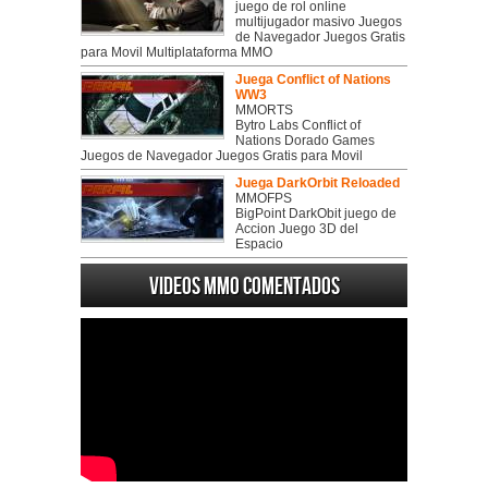
juego de rol online
multijugador masivo Juegos
de Navegador Juegos Gratis
para Movil Multiplataforma MMO
Juega Conflict of Nations
WW3
MMORTS
Bytro Labs Conflict of
Nations Dorado Games
Juegos de Navegador Juegos Gratis para Movil
Juega DarkOrbit Reloaded
MMOFPS
BigPoint DarkObit juego de
Accion Juego 3D del
Espacio
Videos MMO Comentados