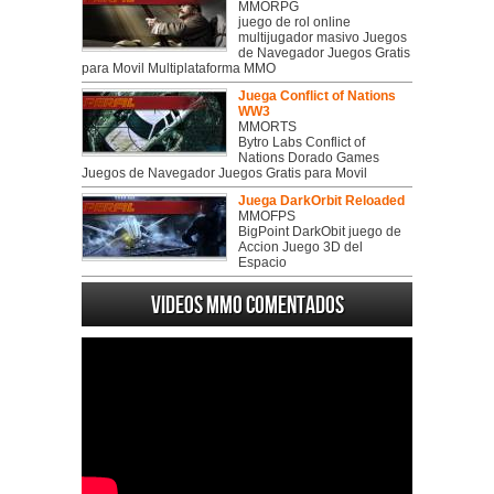
MMORPG
juego de rol online
multijugador masivo Juegos
de Navegador Juegos Gratis
para Movil Multiplataforma MMO
Juega Conflict of Nations
WW3
MMORTS
Bytro Labs Conflict of
Nations Dorado Games
Juegos de Navegador Juegos Gratis para Movil
Juega DarkOrbit Reloaded
MMOFPS
BigPoint DarkObit juego de
Accion Juego 3D del
Espacio
Videos MMO Comentados