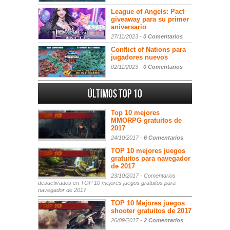
League of Angels: Pact
giveaway para su primer
aniversario
27/11/2023 -
0 Comentarios
Conflict of Nations para
jugadores nuevos
02/11/2023 -
0 Comentarios
Últimos Top 10
Top 10 mejores
MMORPG gratuitos de
2017
24/10/2017 -
6 Comentarios
TOP 10 mejores juegos
gratuitos para navegador
de 2017
23/10/2017 -
Comentarios
desactivados
en TOP 10 mejores juegos gratuitos para
navegador de 2017
TOP 10 Mejores juegos
shooter gratuitos de 2017
26/09/2017 -
2 Comentarios