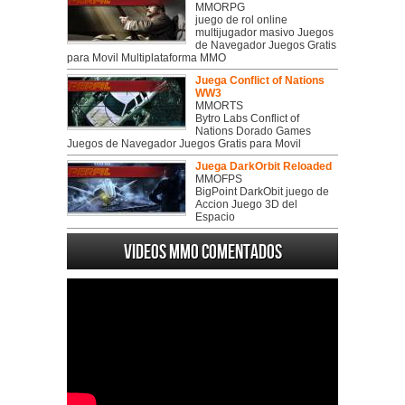
MMORPG
juego de rol online
multijugador masivo Juegos
de Navegador Juegos Gratis
para Movil Multiplataforma MMO
Juega Conflict of Nations
WW3
MMORTS
Bytro Labs Conflict of
Nations Dorado Games
Juegos de Navegador Juegos Gratis para Movil
Juega DarkOrbit Reloaded
MMOFPS
BigPoint DarkObit juego de
Accion Juego 3D del
Espacio
Videos MMO Comentados