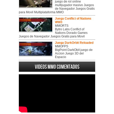
juego de rol online
multijugador masivo Juegos
de Navegador Juegos Gratis
para Movil Multiplataforma MMO
Juega Conflict of Nations
WW3
MMORTS
Bytro Labs Conflict of
Nations Dorado Games
Juegos de Navegador Juegos Gratis para Movil
Juega DarkOrbit Reloaded
MMOFPS
BigPoint DarkObit juego de
Accion Juego 3D del
Espacio
Videos MMO Comentados