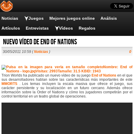
Noticias
Juegos
Mejores juegos online
Análisis
Artículos
Entrevistas
Vídeos
Regalos
Nuevo vídeo de End of Nations
30/05/2011 10:59 (
Noticias
)
0
Trion Worlds ha publicado un nuevo vídeo de su juego
End of Nations
en el que
sus desarrolladores hablan sobre las características más importantes de este
MMORTS
. Los temas incluyen la escala masiva que ofrece el juego, sus
carácter persistente y su localización en un futuro cercano. Además ofrece
información sobre la Order of Nations y cómo los jugadores competirán por el
control territorial en un teatro global de operaciones.