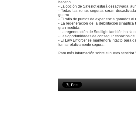
hacerlo.
- La opción de Safeslot estará desactivada, au
- Todas las zonas seguras serán desactivada
guerra.
- El ratio de puntos de experiencia ganados a
- La regeneración de la debilitación sináptica
gran medida.
- La regeneración de Soullight también ha sid
- Las oportunidades de conseguir espacios de 
- El Law Enforcer se mantendrá intacto para da
forma relativamente segura.
Para más información sobre el nuevo servidor