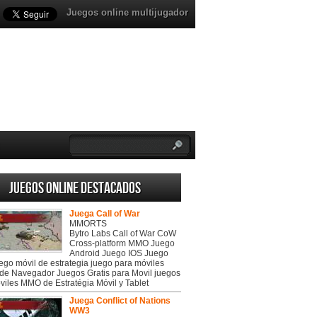
Juegos online multijugador
Juegos online destacados
Juega Call of War
MMORTS
Bytro Labs Call of War CoW
Cross-platform MMO Juego
Android Juego IOS Juego
uego móvil de estrategia juego para móviles
de Navegador Juegos Gratis para Movil juegos
viles MMO de Estratégia Móvil y Tablet
Juega Conflict of Nations
WW3