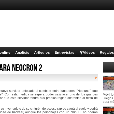
online
Análisis
Artículos
Entrevistas
Vídeos
Regalos
para Neocron 2
0
uevo servidor enfocado al combate entre jugadores, "Neptune", que
dore". Con esta medida se espera poder satisfacer uno de los grandes
Móvil j
r que este servidor tendrá sus propias reglas diferentes al resto de
Juegos 
para mó
 su inventario o de su cinturón de acceso rápido caerá al suelo y podrá
esidad de hackear, aunque los personajes con un chip LE no podrán