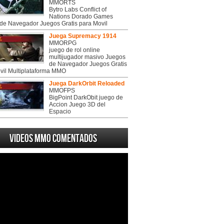
MMORTS
Bytro Labs Conflict of
Nations Dorado Games
de Navegador Juegos Gratis para Movil
Juega Supremacy 1914
MMORPG
juego de rol online
multijugador masivo Juegos
de Navegador Juegos Gratis
vil Multiplataforma MMO
Juega DarkOrbit Reloaded
MMOFPS
BigPoint DarkObit juego de
Accion Juego 3D del
Espacio
Videos MMO Comentados