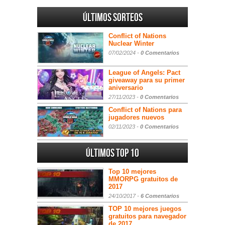
Últimos sorteos
Conflict of Nations
Nuclear Winter
07/02/2024 -
0 Comentarios
League of Angels: Pact
giveaway para su primer
aniversario
27/11/2023 -
0 Comentarios
Conflict of Nations para
jugadores nuevos
02/11/2023 -
0 Comentarios
Últimos Top 10
Top 10 mejores
MMORPG gratuitos de
2017
24/10/2017 -
6 Comentarios
TOP 10 mejores juegos
gratuitos para navegador
de 2017