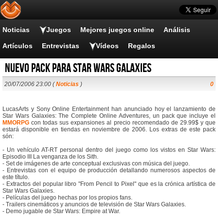
Noticias
Juegos
Mejores juegos online
Análisis
Artículos
Entrevistas
Vídeos
Regalos
Nuevo pack para Star Wars Galaxies
20/07/2006 23:00 (
Noticias
)
0
LucasArts y Sony Online Entertainment han anunciado hoy el lanzamiento de
Star Wars Galaxies: The Complete Online Adventures, un pack que incluye el
MMORPG
con todas sus expansiones al precio recomendado de 29.99$ y que
estará disponible en tiendas en noviembre de 2006. Los extras de este pack
són:
- Un vehículo AT-RT personal dentro del juego como los vistos en Star Wars:
Episodio III La venganza de los Sith.
- Set de imágenes de arte conceptual exclusivas con música del juego.
- Entrevistas con el equipo de producción detallando numerosos aspectos de
este título.
- Extractos del popular libro "From Pencil to Pixel" que es la crónica artística de
Star Wars Galaxies.
- Películas del juego hechas por los propios fans.
- Trailers cinemáticos y anuncios de televisión de Star Wars Galaxies.
- Demo jugable de Star Wars: Empire at War.