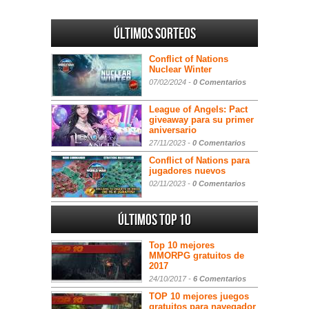
Últimos sorteos
Conflict of Nations
Nuclear Winter
07/02/2024 -
0 Comentarios
League of Angels: Pact
giveaway para su primer
aniversario
27/11/2023 -
0 Comentarios
Conflict of Nations para
jugadores nuevos
02/11/2023 -
0 Comentarios
Últimos Top 10
Top 10 mejores
MMORPG gratuitos de
2017
24/10/2017 -
6 Comentarios
TOP 10 mejores juegos
gratuitos para navegador