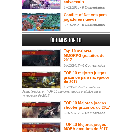
aniversario
27/11/2023 -
0 Comentarios
Conflict of Nations para
jugadores nuevos
02/11/2023 -
0 Comentarios
Últimos Top 10
Top 10 mejores
MMORPG gratuitos de
2017
24/10/2017 -
6 Comentarios
TOP 10 mejores juegos
gratuitos para navegador
de 2017
23/10/2017 -
Comentarios
desactivados
en TOP 10 mejores juegos gratuitos para
navegador de 2017
TOP 10 Mejores juegos
shooter gratuitos de 2017
26/09/2017 -
2 Comentarios
TOP 10 Mejores juegos
MOBA gratuitos de 2017