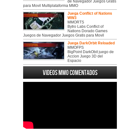
de Navegador Juegos Gratis
para Movil Multiplataforma MMO
Juega Conflict of Nations
WW3
MMORTS
Bytro Labs Conflict of
Nations Dorado Games
Juegos de Navegador Juegos Gratis para Movil
Juega DarkOrbit Reloaded
MMOFPS
BigPoint DarkObit juego de
Accion Juego 3D del
Espacio
Videos MMO Comentados