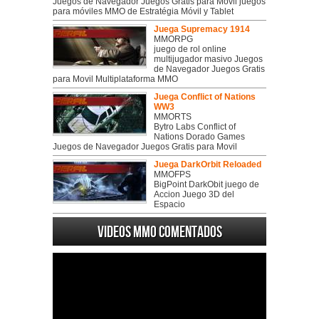
Juegos de Navegador Juegos Gratis para Movil juegos
para móviles MMO de Estratégia Móvil y Tablet
Juega Supremacy 1914
MMORPG
juego de rol online
multijugador masivo Juegos
de Navegador Juegos Gratis
para Movil Multiplataforma MMO
Juega Conflict of Nations
WW3
MMORTS
Bytro Labs Conflict of
Nations Dorado Games
Juegos de Navegador Juegos Gratis para Movil
Juega DarkOrbit Reloaded
MMOFPS
BigPoint DarkObit juego de
Accion Juego 3D del
Espacio
Videos MMO Comentados