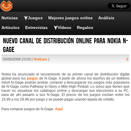
Noticias
Juegos
Mejores juegos online
Análisis
Artículos
Entrevistas
Vídeos
Regalos
Nuevo canal de distribución online para Nokia N-
Gage
05/06/2006 23:00 (
Noticias
)
0
Nokia ha anunciado el lanzamiento de su primer canal de distribución digital
global para los
juegos
de N-Gage. A partir de ahora los dueños de un teléfono
móvil N-Gage podrán probar, comprar y descargarse los juegos más populares
de N-Gage como Pathway to Glory o Mile High Pinball. Lo único que tienen que
hacer es visualizar los catálogos online y descargar sus elecciones a su PC,
para de ahí pasarlo a sus N-Gage. El precio de los juegos oscilan entre los
19.99 a los 29.99 por juego y se puede pagar usando tarjeta de crédito.
Para comprar juegos de N-Gage.
Aquí