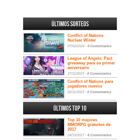
Últimos sorteos
Conflict of Nations
Nuclear Winter
07/02/2024 -
0 Comentarios
League of Angels: Pact
giveaway para su primer
aniversario
27/11/2023 -
0 Comentarios
Conflict of Nations para
jugadores nuevos
02/11/2023 -
0 Comentarios
Últimos Top 10
Top 10 mejores
MMORPG gratuitos de
2017
24/10/2017 -
6 Comentarios