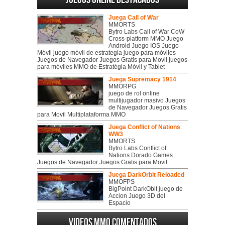
Juega Call of War
MMORTS
Bytro Labs Call of War CoW
Cross-platform MMO Juego
Android Juego IOS Juego
Móvil juego móvil de estrategia juego para móviles
Juegos de Navegador Juegos Gratis para Movil juegos
para móviles MMO de Estratégia Móvil y Tablet
Juega Supremacy 1914
MMORPG
juego de rol online
multijugador masivo Juegos
de Navegador Juegos Gratis
para Movil Multiplataforma MMO
Juega Conflict of Nations
WW3
MMORTS
Bytro Labs Conflict of
Nations Dorado Games
Juegos de Navegador Juegos Gratis para Movil
Juega DarkOrbit Reloaded
MMOFPS
BigPoint DarkObit juego de
Accion Juego 3D del
Espacio
Videos MMO Comentados