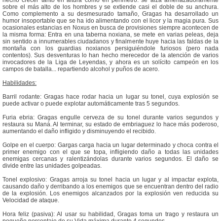
hecho crecer tanto en altura como en perímetro: se alza amenazadoramente
sobre el más alto de los hombres y se extiende casi el doble de su anchura.
Como complemento a su desmesurado tamaño, Gragas ha desarrollado un
humor insoportable que se ha ido alimentando con el licor y la magia pura. Sus
ocasionales estancias en Noxus en busca de provisiones siempre acontecen de
la misma forma: Entra en una taberna noxiana, se mete en varias peleas, deja
sin sentido a innumerables ciudadanos y finalmente huye hacia las faldas de la
montaña con los guardias noxianos persiguiéndole furiosos (pero nada
contentos). Sus desventuras lo han hecho merecedor de la atención de varios
invocadores de la Liga de Leyendas, y ahora es un solícito campeón en los
campos de batalla... repartiendo alcohol y puños de acero.
Habilidades:
Barril rodante: Gragas hace rodar hacia un lugar su tonel, cuya explosión se
puede activar o puede explotar automáticamente tras 5 segundos.
Furia ebria: Gragas engulle cerveza de su tonel durante varios segundos y
restaura su Maná. Al terminar, su estado de embriaguez lo hace más poderoso,
aumentando el daño infligido y disminuyendo el recibido.
Golpe en el cuerpo: Gargas carga hacia un lugar determinado y choca contra el
primer enemigo con el que se topa, infligiendo daño a todas las unidades
enemigas cercanas y ralentizándolas durante varios segundos. El daño se
divide entre las unidades golpeadas.
Tonel explosivo: Gragas arroja su tonel hacia un lugar y al impactar explota,
causando daño y derribando a los enemigos que se encuentran dentro del radio
de la explosión. Los enemigos alcanzados por la explosión ven reducida su
Velocidad de ataque.
Hora feliz (pasiva): Al usar su habilidad, Gragas toma un trago y restaura un