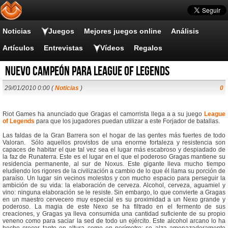
Noticias
Juegos
Mejores juegos online
Análisis
Artículos
Entrevistas
Vídeos
Regalos
Nuevo campeón para League of Legends
29/01/2010 0:00 (
Noticias
)
0
Riot Games ha anunciado que Gragas el camorrista llega a a su juego
League
of Legends
para que los jugadores puedan utilizar a este Forjador de batallas.
Las faldas de la Gran Barrera son el hogar de las gentes más fuertes de todo
Valoran. Sólo aquellos provistos de una enorme fortaleza y resistencia son
capaces de habitar el que tal vez sea el lugar más escabroso y despiadado de
la faz de Runaterra. Este es el lugar en el que el poderoso Gragas mantiene su
residencia permanente, al sur de Noxus. Este gigante lleva mucho tiempo
eludiendo los rigores de la civilización a cambio de lo que él llama su porción de
paraíso. Un lugar sin vecinos molestos y con mucho espacio para perseguir la
ambición de su vida: la elaboración de cerveza. Alcohol, cerveza, aguamiel y
vino: ninguna elaboración se le resiste. Sin embargo, lo que convierte a Gragas
en un maestro cervecero muy especial es su proximidad a un Nexo grande y
poderoso. La magia de este Nexo se ha filtrado en el fermento de sus
creaciones, y Gragas ya lleva consumida una cantidad suficiente de su propio
veneno como para saciar la sed de todo un ejército. Este alcohol arcano lo ha