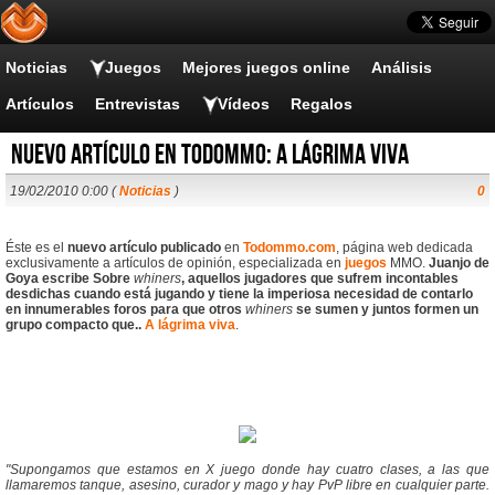
Noticias
Juegos
Mejores juegos online
Análisis
Artículos
Entrevistas
Vídeos
Regalos
Nuevo artículo en todommo: A lágrima viva
19/02/2010 0:00 (
Noticias
)
0
Éste es el
nuevo artículo publicado
en
Todommo.com
, página web dedicada
exclusivamente a artículos de opinión, especializada en
juegos
MMO.
Juanjo de
Goya escribe
Sobre
whiners
, aquellos jugadores que sufrem incontables
desdichas cuando está jugando y tiene la imperiosa necesidad de contarlo
en innumerables foros para que otros
whiners
se sumen y juntos formen un
grupo compacto que..
A lágrima viva
.
"Supongamos que estamos en X juego donde hay cuatro clases, a las que
llamaremos tanque, asesino, curador y mago y hay PvP libre en cualquier parte.