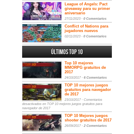
League of Angels: Pact
giveaway para su primer
aniversario
27/11/2023 -
0 Comentarios
Conflict of Nations para
jugadores nuevos
02/11/2023 -
0 Comentarios
Últimos Top 10
Top 10 mejores
MMORPG gratuitos de
2017
24/10/2017 -
6 Comentarios
TOP 10 mejores juegos
gratuitos para navegador
de 2017
23/10/2017 -
Comentarios
desactivados
en TOP 10 mejores juegos gratuitos para
navegador de 2017
TOP 10 Mejores juegos
shooter gratuitos de 2017
26/09/2017 -
2 Comentarios