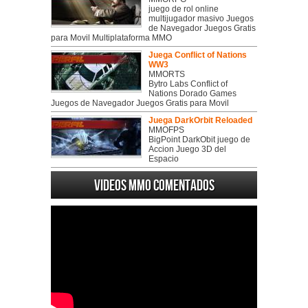
juego de rol online
multijugador masivo Juegos
de Navegador Juegos Gratis
para Movil Multiplataforma MMO
Juega Conflict of Nations
WW3
MMORTS
Bytro Labs Conflict of
Nations Dorado Games
Juegos de Navegador Juegos Gratis para Movil
Juega DarkOrbit Reloaded
MMOFPS
BigPoint DarkObit juego de
Accion Juego 3D del
Espacio
Videos MMO Comentados