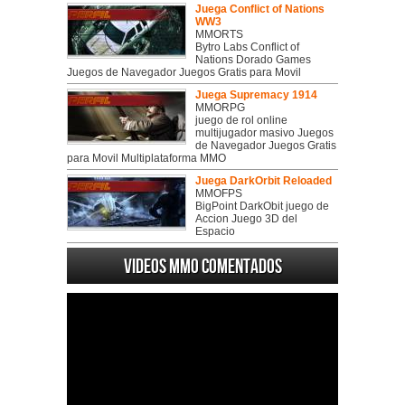
Juega Conflict of Nations
WW3
MMORTS
Bytro Labs Conflict of
Nations Dorado Games
Juegos de Navegador Juegos Gratis para Movil
Juega Supremacy 1914
MMORPG
juego de rol online
multijugador masivo Juegos
de Navegador Juegos Gratis
para Movil Multiplataforma MMO
Juega DarkOrbit Reloaded
MMOFPS
BigPoint DarkObit juego de
Accion Juego 3D del
Espacio
Videos MMO Comentados