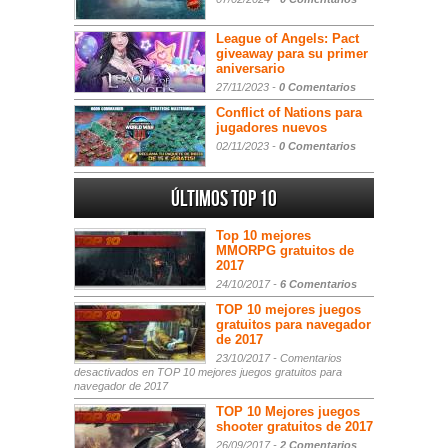
League of Angels: Pact
giveaway para su primer
aniversario
27/11/2023 -
0 Comentarios
Conflict of Nations para
jugadores nuevos
02/11/2023 -
0 Comentarios
Últimos Top 10
Top 10 mejores
MMORPG gratuitos de
2017
24/10/2017 -
6 Comentarios
TOP 10 mejores juegos
gratuitos para navegador
de 2017
23/10/2017 -
Comentarios
desactivados
en TOP 10 mejores juegos gratuitos para
navegador de 2017
TOP 10 Mejores juegos
shooter gratuitos de 2017
26/09/2017 -
2 Comentarios