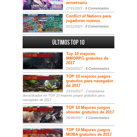
aniversario
27/11/2023 -
0 Comentarios
Conflict of Nations para
jugadores nuevos
02/11/2023 -
0 Comentarios
Últimos Top 10
Top 10 mejores
MMORPG gratuitos de
2017
24/10/2017 -
6 Comentarios
TOP 10 mejores juegos
gratuitos para navegador
de 2017
23/10/2017 -
Comentarios
desactivados
en TOP 10 mejores juegos gratuitos para
navegador de 2017
TOP 10 Mejores juegos
shooter gratuitos de 2017
26/09/2017 -
2 Comentarios
TOP 10 Mejores juegos
MOBA gratuitos de 2017