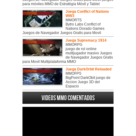
para móviles MMO de Estratégia Móvil y Tablet
Juega Conflict of Nations
WW3
MMORTS
Bytro Labs Conflict of
Nations Dorado Games
Juegos de Navegador Juegos Gratis para Movil
Juega Supremacy 1914
MMORPG
juego de rol online
multijugador masivo Juegos
de Navegador Juegos Gratis
para Movil Multiplataforma MMO
Juega DarkOrbit Reloaded
MMOFPS
BigPoint DarkObit juego de
Accion Juego 3D del
Espacio
Videos MMO Comentados