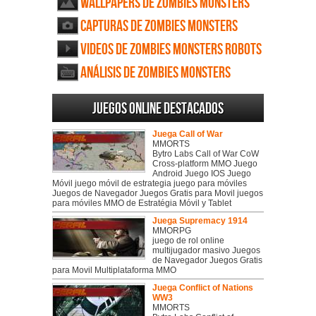
Wallpapers de Zombies Monsters
Robots
Capturas de Zombies Monsters
Robots
Videos de Zombies Monsters Robots
Análisis de Zombies Monsters
Robots
Juegos online destacados
Juega Call of War
MMORTS
Bytro Labs Call of War CoW
Cross-platform MMO Juego
Android Juego IOS Juego
Móvil juego móvil de estrategia juego para móviles
Juegos de Navegador Juegos Gratis para Movil juegos
para móviles MMO de Estratégia Móvil y Tablet
Juega Supremacy 1914
MMORPG
juego de rol online
multijugador masivo Juegos
de Navegador Juegos Gratis
para Movil Multiplataforma MMO
Juega Conflict of Nations
WW3
MMORTS