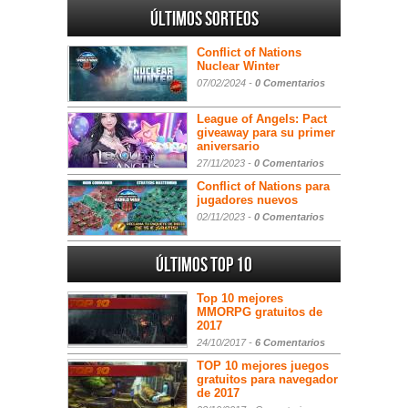
Últimos sorteos
Conflict of Nations
Nuclear Winter
07/02/2024 -
0 Comentarios
League of Angels: Pact
giveaway para su primer
aniversario
27/11/2023 -
0 Comentarios
Conflict of Nations para
jugadores nuevos
02/11/2023 -
0 Comentarios
Últimos Top 10
Top 10 mejores
MMORPG gratuitos de
2017
24/10/2017 -
6 Comentarios
TOP 10 mejores juegos
gratuitos para navegador
de 2017