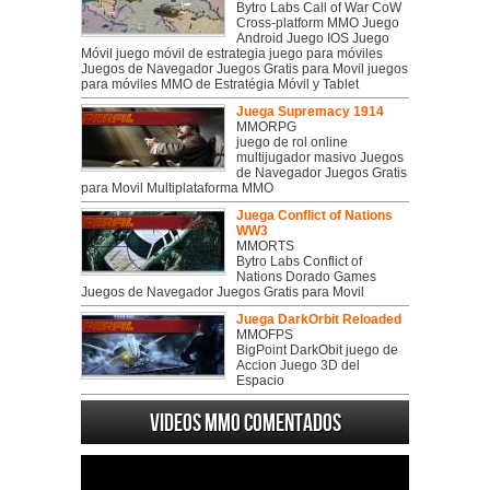
Bytro Labs Call of War CoW
Cross-platform MMO Juego
Android Juego IOS Juego
Móvil juego móvil de estrategia juego para móviles
Juegos de Navegador Juegos Gratis para Movil juegos
para móviles MMO de Estratégia Móvil y Tablet
Juega Supremacy 1914
MMORPG
juego de rol online
multijugador masivo Juegos
de Navegador Juegos Gratis
para Movil Multiplataforma MMO
Juega Conflict of Nations
WW3
MMORTS
Bytro Labs Conflict of
Nations Dorado Games
Juegos de Navegador Juegos Gratis para Movil
Juega DarkOrbit Reloaded
MMOFPS
BigPoint DarkObit juego de
Accion Juego 3D del
Espacio
Videos MMO Comentados