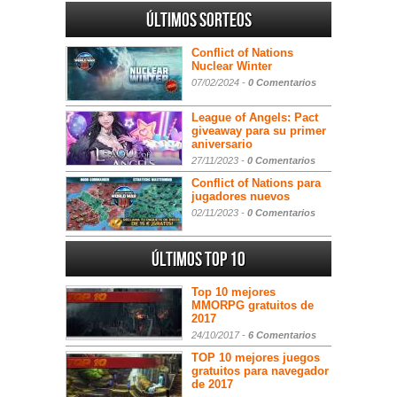
Últimos sorteos
Conflict of Nations
Nuclear Winter
07/02/2024 -
0 Comentarios
League of Angels: Pact
giveaway para su primer
aniversario
27/11/2023 -
0 Comentarios
Conflict of Nations para
jugadores nuevos
02/11/2023 -
0 Comentarios
Últimos Top 10
Top 10 mejores
MMORPG gratuitos de
2017
24/10/2017 -
6 Comentarios
TOP 10 mejores juegos
gratuitos para navegador
de 2017