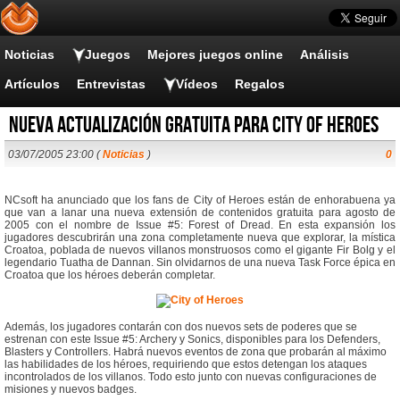
Noticias
Juegos
Mejores juegos online
Análisis
Artículos
Entrevistas
Vídeos
Regalos
Nueva actualización gratuita para City of Heroes
03/07/2005 23:00 (
Noticias
)
0
NCsoft ha anunciado que los fans de City of Heroes están de enhorabuena ya
que van a lanar una nueva extensión de contenidos gratuita para agosto de
2005 con el nombre de Issue #5: Forest of Dread. En esta expansión los
jugadores descubrirán una zona completamente nueva que explorar, la mística
Croatoa, poblada de nuevos villanos monstruosos como el gigante Fir Bolg y el
legendario Tuatha de Dannan. Sin olvidarnos de una nueva Task Force épica en
Croatoa que los héroes deberán completar.
Además, los jugadores contarán con dos nuevos sets de poderes que se
estrenan con este Issue #5: Archery y Sonics, disponibles para los Defenders,
Blasters y Controllers. Habrá nuevos eventos de zona que probarán al máximo
las habilidades de los héroes, requiriendo que estos detengan los ataques
incontrolados de los villanos. Todo esto junto con nuevas configuraciones de
misiones y nuevos badges.