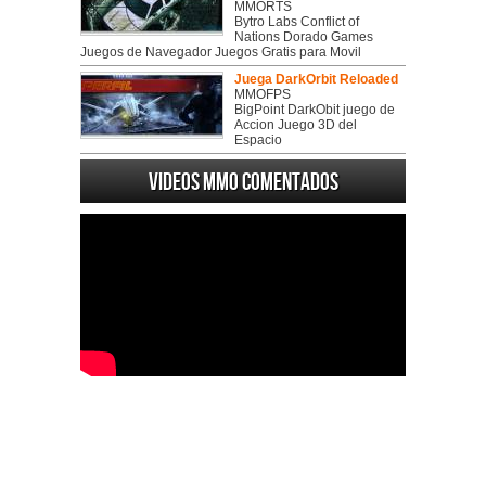
MMORTS
Bytro Labs Conflict of
Nations Dorado Games
Juegos de Navegador Juegos Gratis para Movil
Juega DarkOrbit Reloaded
MMOFPS
BigPoint DarkObit juego de
Accion Juego 3D del
Espacio
Videos MMO Comentados