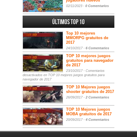
jugadores nuevos
02/11/2023 -
0 Comentarios
Últimos Top 10
Top 10 mejores
MMORPG gratuitos de
2017
24/10/2017 -
6 Comentarios
TOP 10 mejores juegos
gratuitos para navegador
de 2017
23/10/2017 -
Comentarios
desactivados
en TOP 10 mejores juegos gratuitos para
navegador de 2017
TOP 10 Mejores juegos
shooter gratuitos de 2017
26/09/2017 -
2 Comentarios
TOP 10 Mejores juegos
MOBA gratuitos de 2017
20/09/2017 -
4 Comentarios