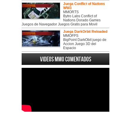
Juega Conflict of Nations
WW3
MMORTS
Bytro Labs Conflict of
Nations Dorado Games
Juegos de Navegador Juegos Gratis para Movil
Juega DarkOrbit Reloaded
MMOFPS
BigPoint DarkObit juego de
Accion Juego 3D del
Espacio
Videos MMO Comentados