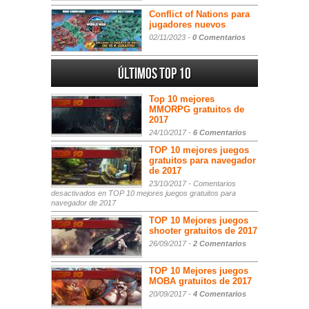
Conflict of Nations para
jugadores nuevos
02/11/2023 -
0 Comentarios
Últimos Top 10
Top 10 mejores
MMORPG gratuitos de
2017
24/10/2017 -
6 Comentarios
TOP 10 mejores juegos
gratuitos para navegador
de 2017
23/10/2017 -
Comentarios
desactivados
en TOP 10 mejores juegos gratuitos para
navegador de 2017
TOP 10 Mejores juegos
shooter gratuitos de 2017
26/09/2017 -
2 Comentarios
TOP 10 Mejores juegos
MOBA gratuitos de 2017
20/09/2017 -
4 Comentarios