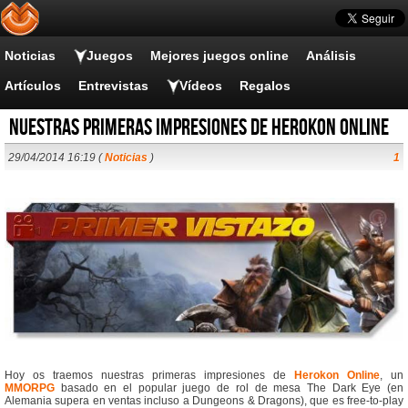
Noticias
Juegos
Mejores juegos online
Análisis
Artículos
Entrevistas
Vídeos
Regalos
Nuestras primeras impresiones de Herokon Online
29/04/2014 16:19 (
Noticias
)
1
Hoy os traemos nuestras primeras impresiones de
Herokon Online
, un
MMORPG
basado en el popular juego de rol de mesa The Dark Eye (en
Alemania supera en ventas incluso a Dungeons & Dragons), que es free-to-play