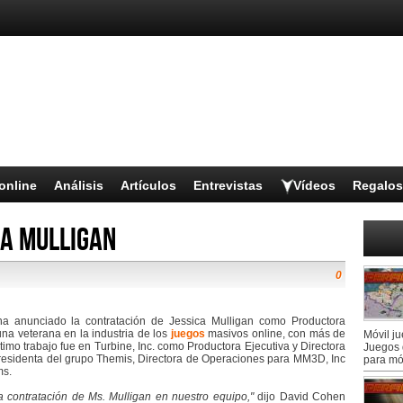
online
Análisis
Artículos
Entrevistas
Vídeos
Regalos
ca Mulligan
0
a anunciado la contratación de Jessica Mulligan como Productora
na veterana en la industria de los
juegos
masivos online, con más de
Móvil j
imo trabajo fue en Turbine, Inc. como Productora Ejecutiva y Directora
Juegos 
presidenta del grupo Themis, Directora de Operaciones para MM3D, Inc
para mó
ms.
contratación de Ms. Mulligan en nuestro equipo,"
dijo David Cohen