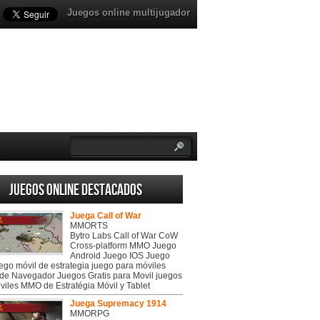
Juegos online multijugador
Juegos online destacados
Juega Call of War
MMORTS
Bytro Labs Call of War CoW
Cross-platform MMO Juego
Android Juego IOS Juego
uego móvil de estrategia juego para móviles
de Navegador Juegos Gratis para Movil juegos
viles MMO de Estratégia Móvil y Tablet
Juega Supremacy 1914
MMORPG