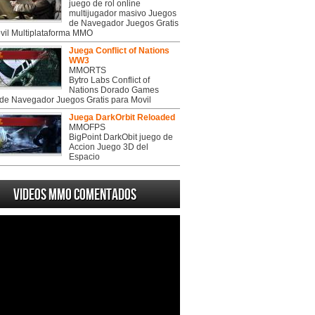
juego de rol online
multijugador masivo Juegos
de Navegador Juegos Gratis
vil Multiplataforma MMO
Juega Conflict of Nations
WW3
MMORTS
Bytro Labs Conflict of
Nations Dorado Games
de Navegador Juegos Gratis para Movil
Juega DarkOrbit Reloaded
MMOFPS
BigPoint DarkObit juego de
Accion Juego 3D del
Espacio
Videos MMO Comentados