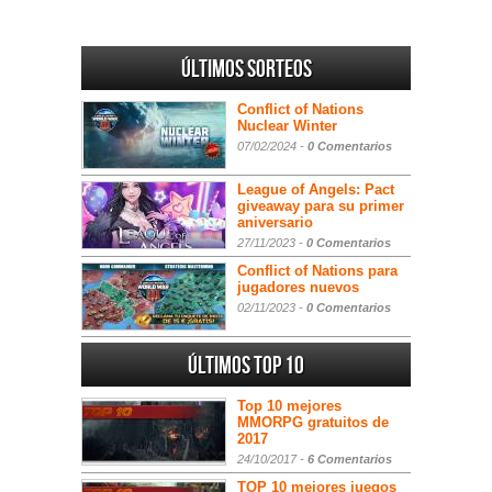
Últimos sorteos
Conflict of Nations
Nuclear Winter
07/02/2024 -
0 Comentarios
League of Angels: Pact
giveaway para su primer
aniversario
27/11/2023 -
0 Comentarios
Conflict of Nations para
jugadores nuevos
02/11/2023 -
0 Comentarios
Últimos Top 10
Top 10 mejores
MMORPG gratuitos de
2017
24/10/2017 -
6 Comentarios
TOP 10 mejores juegos