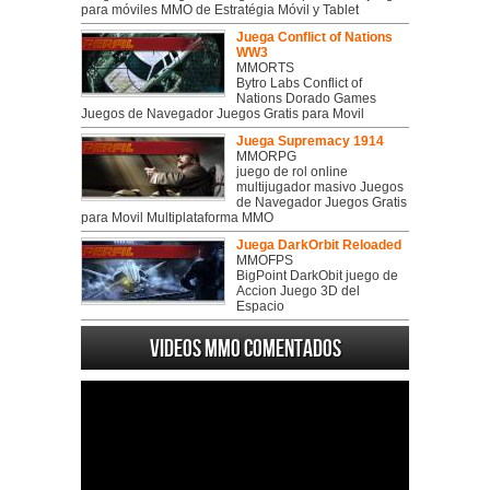
para móviles MMO de Estratégia Móvil y Tablet
Juega Conflict of Nations
WW3
MMORTS
Bytro Labs Conflict of
Nations Dorado Games
Juegos de Navegador Juegos Gratis para Movil
Juega Supremacy 1914
MMORPG
juego de rol online
multijugador masivo Juegos
de Navegador Juegos Gratis
para Movil Multiplataforma MMO
Juega DarkOrbit Reloaded
MMOFPS
BigPoint DarkObit juego de
Accion Juego 3D del
Espacio
Videos MMO Comentados