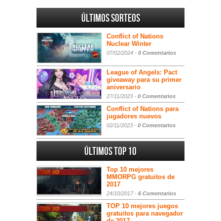
Últimos sorteos
Conflict of Nations
Nuclear Winter
07/02/2024 -
0 Comentarios
League of Angels: Pact
giveaway para su primer
aniversario
27/11/2023 -
0 Comentarios
Conflict of Nations para
jugadores nuevos
02/11/2023 -
0 Comentarios
Últimos Top 10
Top 10 mejores
MMORPG gratuitos de
2017
24/10/2017 -
6 Comentarios
TOP 10 mejores juegos
gratuitos para navegador
de 2017