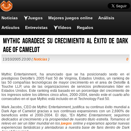
Noticias
Juegos
Mejores juegos online
Análisis
Artículos
Entrevistas
Vídeos
Regalos
Mythic agradece su crecimiento al éxito de Dark
Age of Camelot
13/10/2005 23:00 (
Noticias
)
0
Mythic Entertainment, ha anunciado que se ha posicionado sexto en el
prestigioso Deloitte's 2005 Fast 50 de Virginia, Estados Unidos, un ranking de
las 50 compañías tecnológicas de mayor crecimiento en el area de Deloitte &
Touche LLP, una de las organizaciones de servicios profesionales líder en
Estados Unidos. Este ranking está basado en un porcentaje del crecimiento de
los ingresos sobre los últimos cinco años, 2000-2004, siendo este el cuarto año
consecutivo en el que Mythic está incluido en el Technology Fast 50.
Mark Jacobs, CEO de Mythic Entertainment, justifica su continuo éxito mundial a
Dark Age of Camelot gracias a sus continuas expansiones con un 2,690% de
beneficios entre el 2000-2004. El dijo,
"En Mythic Entertainment, seguimos
dedicados al crecimiento y la prosperidad de nuestro título estrella. Tomamos el
relevo en ser un líder mundial en los
juegos
online y esperamos aportar nuevas
experiencias fantásticas y alentadoras a nuestra base de fans dentro de Dark