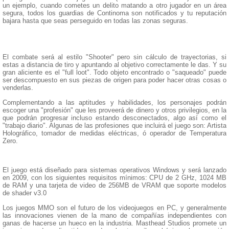
un ejemplo, cuando cometes un delito matando a otro jugador en un área
segura, todos los guardias de Continoma son notificados y tu reputación
bajara hasta que seas perseguido en todas las zonas seguras.
El combate será al estilo "Shooter" pero sin cálculo de trayectorias, si
estas a distancia de tiro y apuntando al objetivo correctamente le das. Y su
gran aliciente es el "full loot". Todo objeto encontrado o "saqueado" puede
ser descompuesto en sus piezas de origen para poder hacer otras cosas o
venderlas.
Complementando a las aptitudes y habilidades, los personajes podrán
escoger una "profesión" que les proveerá de dinero y otros privilegios, en la
que podrán progresar incluso estando desconectados, algo así como el
"trabajo diario". Algunas de las profesiones que incluirá el juego son: Artista
Holográfico, tomador de medidas eléctricas, ó operador de Temperatura
Zero.
El juego está diseñado para sistemas operativos Windows y será lanzado
en 2009, con los siguientes requisitos mínimos: CPU de 2 GHz, 1024 MB
de RAM y una tarjeta de video de 256MB de VRAM que soporte modelos
de shader v3.0
Los juegos MMO son el futuro de los videojuegos en PC, y generalmente
las innovaciones vienen de la mano de compañías independientes con
ganas de hacerse un hueco en la industria. Masthead Studios promete un