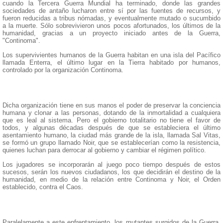
cuando la Tercera Guerra Mundial ha terminado, donde las grandes
sociedades de antaño lucharon entre sí por las fuentes de recursos, y
fueron reducidas a tribus nómadas, y eventualmente mutado o sucumbido
a la muerte. Sólo sobrevivieron unos pocos afortunados, los últimos de la
humanidad, gracias a un proyecto iniciado antes de la Guerra,
"Continoma".
Los supervivientes humanos de la Guerra habitan en una isla del Pacífico
llamada Enterra, el último lugar en la Tierra habitado por humanos,
controlado por la organización Continoma.
Dicha organización tiene en sus manos el poder de preservar la conciencia
humana y clonar a las personas, dotando de la inmortalidad a cualquiera
que es leal al sistema. Pero el gobierno totalitario no tiene el favor de
todos, y algunas décadas después de que se estableciera el último
asentamiento humano, la ciudad más grande de la isla, llamada Sal Vitas,
se formó un grupo llamado Noir, que se establecerían como la resistencia,
quienes luchan para derrocar al gobierno y cambiar el régimen político.
Los jugadores se incorporarán al juego poco tiempo después de estos
sucesos, serán los nuevos ciudadanos, los que decidirán el destino de la
humanidad, en medio de la relación entre Continoma y Noir, el Orden
establecido, contra el Caos.
Paralelamente a este enfrentamiento, los mutantes surgidos de la Guerra,