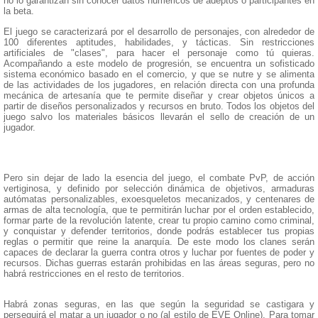
no lo garantizan sin conocer datos numéricos de adeptos o participantes en
la beta.
El juego se caracterizará por el desarrollo de personajes, con alrededor de
100 diferentes aptitudes, habilidades, y tácticas. Sin restricciones
artificiales de "clases", para hacer el personaje como tú quieras.
Acompañando a este modelo de progresión, se encuentra un sofisticado
sistema económico basado en el comercio, y que se nutre y se alimenta
de las actividades de los jugadores, en relación directa con una profunda
mecánica de artesanía que te permite diseñar y crear objetos únicos a
partir de diseños personalizados y recursos en bruto. Todos los objetos del
juego salvo los materiales básicos llevarán el sello de creación de un
jugador.
Pero sin dejar de lado la esencia del juego, el combate PvP, de acción
vertiginosa, y definido por selección dinámica de objetivos, armaduras
autómatas personalizables, exoesqueletos mecanizados, y centenares de
armas de alta tecnología, que te permitirán luchar por el orden establecido,
formar parte de la revolución latente, crear tu propio camino como criminal,
y conquistar y defender territorios, donde podrás establecer tus propias
reglas o permitir que reine la anarquía. De este modo los clanes serán
capaces de declarar la guerra contra otros y luchar por fuentes de poder y
recursos. Dichas guerras estarán prohibidas en las áreas seguras, pero no
habrá restricciones en el resto de territorios.
Habrá zonas seguras, en las que según la seguridad se castigara y
perseguirá el matar a un jugador o no (al estilo de EVE Online). Para tomar