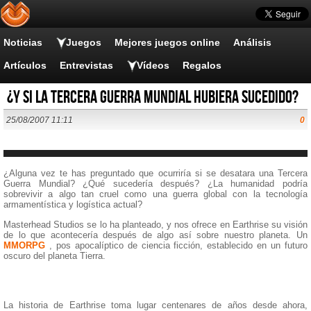
Noticias
Juegos
Mejores juegos online
Análisis
Artículos
Entrevistas
Vídeos
Regalos
¿Y si la Tercera Guerra Mundial hubiera sucedido?
25/08/2007 11:11
0
¿Alguna vez te has preguntado que ocurriría si se desatara una Tercera
Guerra Mundial? ¿Qué sucedería después? ¿La humanidad podría
sobrevivir a algo tan cruel como una guerra global con la tecnología
armamentística y logística actual?
Masterhead Studios se lo ha planteado, y nos ofrece en Earthrise su visión
de lo que acontecería después de algo así sobre nuestro planeta. Un
MMORPG
, pos apocalíptico de ciencia ficción, establecido en un futuro
oscuro del planeta Tierra.
La historia de Earthrise toma lugar centenares de años desde ahora,