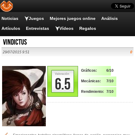
Noticias
Juegos
Mejores juegos online
Análisis
Artículos
Entrevistas
Vídeos
Regalos
Vindictus
29/07/2015 9:51
0
Gráficos:
6/10
Valoración
6.5
Mecánicas:
7/10
Rendimiento:
7/10