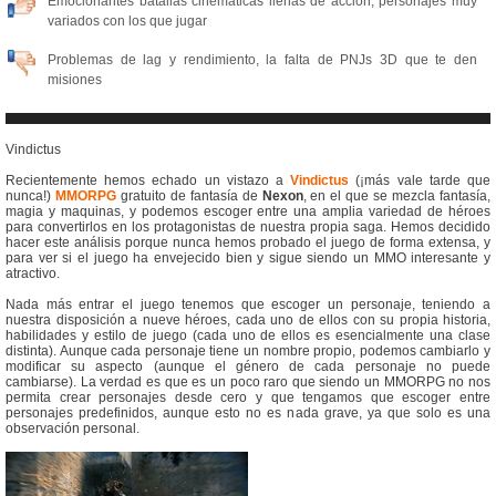
Emocionantes batallas cinemáticas llenas de acción, personajes muy
variados con los que jugar
Problemas de lag y rendimiento, la falta de PNJs 3D que te den
misiones
Vindictus
Recientemente hemos echado un vistazo a
Vindictus
(¡más vale tarde que
nunca!)
MMORPG
gratuito de fantasía de
Nexon
, en el que se mezcla fantasía,
magia y maquinas, y podemos escoger entre una amplia variedad de héroes
para convertirlos en los protagonistas de nuestra propia saga. Hemos decidido
hacer este análisis porque nunca hemos probado el juego de forma extensa, y
para ver si el juego ha envejecido bien y sigue siendo un MMO interesante y
atractivo.
Nada más entrar el juego tenemos que escoger un personaje, teniendo a
nuestra disposición a nueve héroes, cada uno de ellos con su propia historia,
habilidades y estilo de juego (cada uno de ellos es esencialmente una clase
distinta). Aunque cada personaje tiene un nombre propio, podemos cambiarlo y
modificar su aspecto (aunque el género de cada personaje no puede
cambiarse). La verdad es que es un poco raro que siendo un MMORPG no nos
permita crear personajes desde cero y que tengamos que escoger entre
personajes predefinidos, aunque esto no es nada grave, ya que solo es una
observación personal.