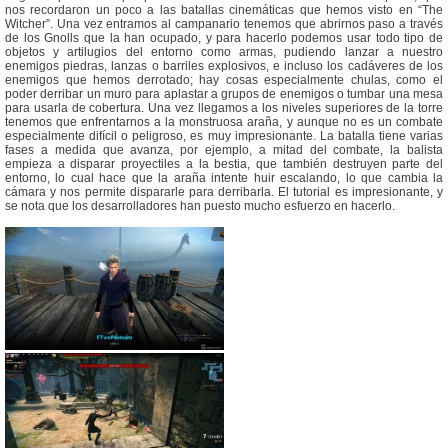
nos recordaron un poco a las batallas cinemáticas que hemos visto en “The
Witcher”. Una vez entramos al campanario tenemos que abrirnos paso a través
de los Gnolls que la han ocupado, y para hacerlo podemos usar todo tipo de
objetos y artilugios del entorno como armas, pudiendo lanzar a nuestro
enemigos piedras, lanzas o barriles explosivos, e incluso los cadáveres de los
enemigos que hemos derrotado; hay cosas especialmente chulas, como el
poder derribar un muro para aplastar a grupos de enemigos o tumbar una mesa
para usarla de cobertura. Una vez llegamos a los niveles superiores de la torre
tenemos que enfrentarnos a la monstruosa araña, y aunque no es un combate
especialmente difícil o peligroso, es muy impresionante. La batalla tiene varias
fases a medida que avanza, por ejemplo, a mitad del combate, la balista
empieza a disparar proyectiles a la bestia, que también destruyen parte del
entorno, lo cual hace que la araña intente huir escalando, lo que cambia la
cámara y nos permite dispararle para derribarla. El tutorial es impresionante, y
se nota que los desarrolladores han puesto mucho esfuerzo en hacerlo.