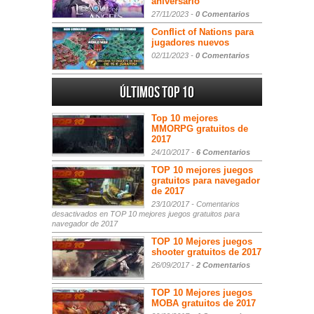
aniversario
27/11/2023 -
0 Comentarios
Conflict of Nations para
jugadores nuevos
02/11/2023 -
0 Comentarios
Últimos Top 10
Top 10 mejores
MMORPG gratuitos de
2017
24/10/2017 -
6 Comentarios
TOP 10 mejores juegos
gratuitos para navegador
de 2017
23/10/2017 -
Comentarios
desactivados
en TOP 10 mejores juegos gratuitos para
navegador de 2017
TOP 10 Mejores juegos
shooter gratuitos de 2017
26/09/2017 -
2 Comentarios
TOP 10 Mejores juegos
MOBA gratuitos de 2017