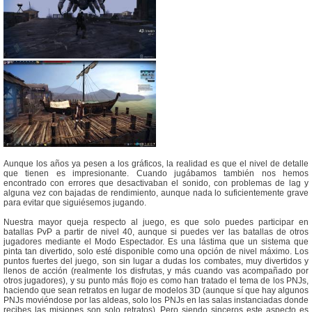
Aunque los años ya pesen a los gráficos, la realidad es que el nivel de detalle
que tienen es impresionante. Cuando jugábamos también nos hemos
encontrado con errores que desactivaban el sonido, con problemas de lag y
alguna vez con bajadas de rendimiento, aunque nada lo suficientemente grave
para evitar que siguiésemos jugando.
Nuestra mayor queja respecto al juego, es que solo puedes participar en
batallas PvP a partir de nivel 40, aunque si puedes ver las batallas de otros
jugadores mediante el Modo Espectador. Es una lástima que un sistema que
pinta tan divertido, solo esté disponible como una opción de nivel máximo. Los
puntos fuertes del juego, son sin lugar a dudas los combates, muy divertidos y
llenos de acción (realmente los disfrutas, y más cuando vas acompañado por
otros jugadores), y su punto más flojo es como han tratado el tema de los PNJs,
haciendo que sean retratos en lugar de modelos 3D (aunque sí que hay algunos
PNJs moviéndose por las aldeas, solo los PNJs en las salas instanciadas donde
recibes las misiones son solo retratos). Pero siendo sinceros este aspecto es