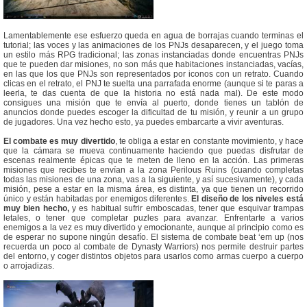
Lamentablemente ese esfuerzo queda en agua de borrajas cuando terminas el
tutorial; las voces y las animaciones de los PNJs desaparecen, y el juego toma
un estilo más RPG tradicional; las zonas instanciadas donde encuentras PNJs
que te pueden dar misiones, no son más que habitaciones instanciadas, vacías,
en las que los que PNJs son representados por iconos con un retrato. Cuando
clicas en el retrato, el PNJ te suelta una parrafada enorme (aunque si te paras a
leerla, te das cuenta de que la historia no está nada mal). De este modo
consigues una misión que te envía al puerto, donde tienes un tablón de
anuncios donde puedes escoger la dificultad de tu misión, y reunir a un grupo
de jugadores. Una vez hecho esto, ya puedes embarcarte a vivir aventuras.
El combate es muy divertido
, te obliga a estar en constante movimiento, y hace
que la cámara se mueva continuamente haciendo que puedas disfrutar de
escenas realmente épicas que te meten de lleno en la acción. Las primeras
misiones que recibes te envían a la zona Perilous Ruins (cuando completas
todas las misiones de una zona, vas a la siguiente, y así sucesivamente), y cada
misión, pese a estar en la misma área, es distinta, ya que tienen un recorrido
único y están habitadas por enemigos diferentes.
El diseño de los niveles está
muy bien hecho,
y es habitual sufrir emboscadas, tener que esquivar trampas
letales, o tener que completar puzles para avanzar. Enfrentarte a varios
enemigos a la vez es muy divertido y emocionante, aunque al principio como es
de esperar no supone ningún desafío. El sistema de combate beat ‘em up (nos
recuerda un poco al combate de Dynasty Warriors) nos permite destruir partes
del entorno, y coger distintos objetos para usarlos como armas cuerpo a cuerpo
o arrojadizas.