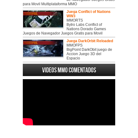
para Movil Multiplataforma MMO
Juega Conflict of Nations
WW3
MMORTS
Bytro Labs Conflict of
Nations Dorado Games
Juegos de Navegador Juegos Gratis para Movil
Juega DarkOrbit Reloaded
MMOFPS
BigPoint DarkObit juego de
Accion Juego 3D del
Espacio
Videos MMO Comentados