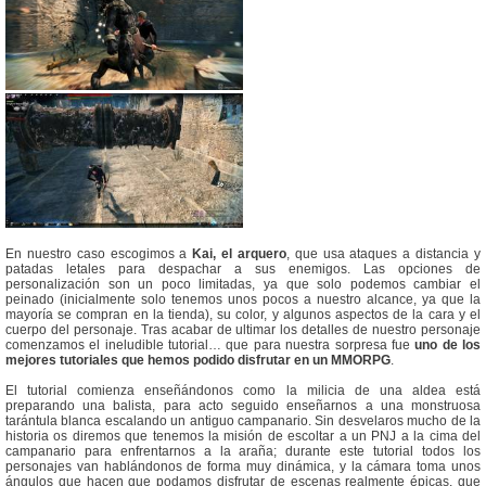
En nuestro caso escogimos a
Kai, el arquero
, que usa ataques a distancia y
patadas letales para despachar a sus enemigos. Las opciones de
personalización son un poco limitadas, ya que solo podemos cambiar el
peinado (inicialmente solo tenemos unos pocos a nuestro alcance, ya que la
mayoría se compran en la tienda), su color, y algunos aspectos de la cara y el
cuerpo del personaje. Tras acabar de ultimar los detalles de nuestro personaje
comenzamos el ineludible tutorial… que para nuestra sorpresa fue
uno de los
mejores tutoriales que hemos podido disfrutar en un MMORPG
.
El tutorial comienza enseñándonos como la milicia de una aldea está
preparando una balista, para acto seguido enseñarnos a una monstruosa
tarántula blanca escalando un antiguo campanario. Sin desvelaros mucho de la
historia os diremos que tenemos la misión de escoltar a un PNJ a la cima del
campanario para enfrentarnos a la araña; durante este tutorial todos los
personajes van hablándonos de forma muy dinámica, y la cámara toma unos
ángulos que hacen que podamos disfrutar de escenas realmente épicas, que